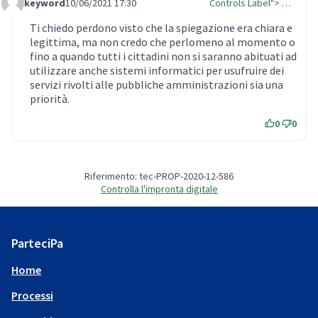
keyword
10/06/2021 17:30
Controls Label"> …
Comment Label Reply
Ti chiedo perdono visto che la spiegazione era chiara e
legittima, ma non credo che perlomeno al momento o
fino a quando tutti i cittadini non si saranno abituati ad
utilizzare anche sistemi informatici per usufruire dei
servizi rivolti alle pubbliche amministrazioni sia una
priorità.
0
0
Riferimento: tec-PROP-2020-12-586
Controlla l'impronta digitale
ParteciPa
Home
Processi