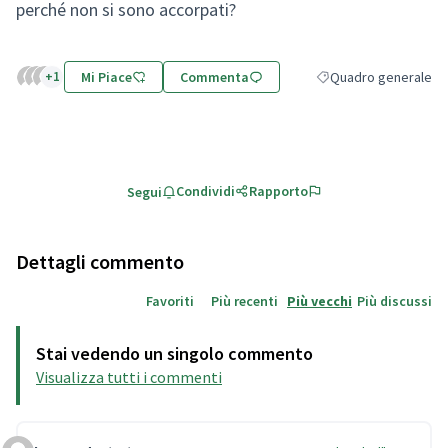
perché non si sono accorpati?
+1
Mi Piace
Commenta
Quadro generale
Filtra i risultati per 
Condividi
Rapporto
Segui
Dettagli commento
Favoriti
Più recenti
Più vecchi
Più discussi
Stai vedendo un singolo commento
Visualizza tutti i commenti