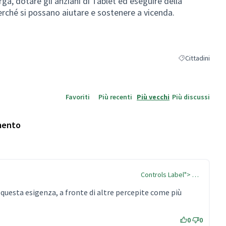
ga, dotare gli anziani di Tablet ed eseguire della
erché si possano aiutare e sostenere a vicenda.
Cittadini
Filtra i risultati
Favoriti
Più recenti
Più vecchi
Più discussi
mento
Controls Label"> …
 questa esigenza, a fronte di altre percepite come più
0
0