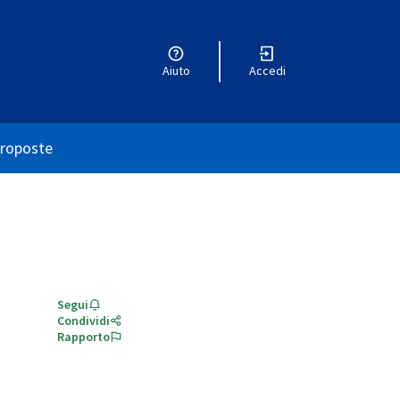
Aiuto
Accedi
utente
roposte
Segui
Condividi
Rapporto