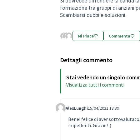
Si dovrebbe diffondere la banda lar
formazione tra gruppi di anziani p
Scambiarsi dubbi e soluzioni.
Mi Piace
Commenta
Dettagli commento
Stai vedendo un singolo com
Visualizza tutti i commenti
AlexLunghi
15/04/2021 18:39
Comment Label Reply
Bene! felice di aver sottovalutato
impellenti. Grazie! :)