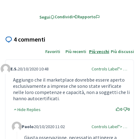
Condividi
Rapporto
Segui
4 commenti
Favoriti
Più recenti
Più vecchi
Più discussi
E.S.
20/10/2020 10:48
Controls Label"> …
Comment Label
Aggiungo che il marketplace dovrebbe essere aperto
esclusivamente a imprese che sono state verificate
nelle loro competenze e capacità, non a soggetti che li
hanno autocertificati.
0
0
Hide Replies
Paolo
20/10/2020 11:02
Controls Label"> …
Comment Label Reply
Giusta osservazione, necessatio attingere a