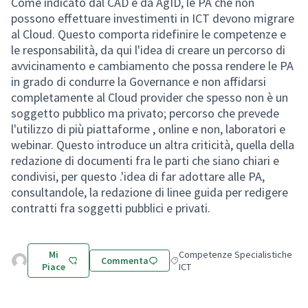
Come indicato dal CAD e da AgID, le PA che non
possono effettuare investimenti in ICT devono migrare
al Cloud. Questo comporta ridefinire le competenze e
le responsabilità, da qui l'idea di creare un percorso di
avvicinamento e cambiamento che possa rendere le PA
in grado di condurre la Governance e non affidarsi
completamente al Cloud provider che spesso non è un
soggetto pubblico ma privato; percorso che prevede
l'utilizzo di più piattaforme , online e non, laboratori e
webinar. Questo introduce un altra criticità, quella della
redazione di documenti fra le parti che siano chiari e
condivisi, per questo .'idea di far adottare alle PA,
consultandole, la redazione di linee guida per redigere
contratti fra soggetti pubblici e privati.
Mi
Competenze Specialistiche
Commenta
Filtra i risultati per categoria: C
Piace
ICT