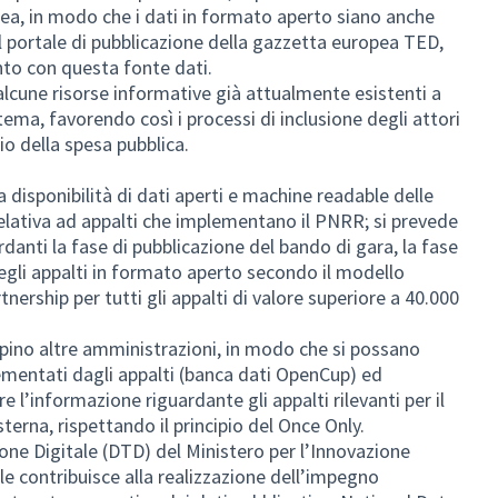
ea, in modo che i dati in formato aperto siano anche
al portale di pubblicazione della gazzetta europea TED,
nto con questa fonte dati.
 alcune risorse informative già attualmente esistenti a
tema, favorendo così i processi di inclusione degli attori
io della spesa pubblica.
la disponibilità di dati aperti e machine readable delle
 relativa ad appalti che implementano il PNRR; si prevede
danti la fase di pubblicazione del bando di gara, la fase
degli appalti in formato aperto secondo il modello
ership per tutti gli appalti di valore superiore a 40.000
ipino altre amministrazioni, in modo che si possano
plementati dagli appalti (banca dati OpenCup) ed
 l’informazione riguardante gli appalti rilevanti per il
erna, rispettando il principio del Once Only.
one Digitale (DTD) del Ministero per l’Innovazione
le contribuisce alla realizzazione dell’impegno