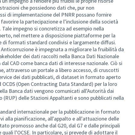
 un impegno a rendere più fruibili le proprie risorse
strazioni che possiedono dati che, pur non
ussi di implementazione del PNRR possano fornire
avorire la partecipazione e l’inclusione della società
o. Tale impegno si concretizza ad esempio nella
perto, nel mettere a disposizione piattaforme per la
e di formati standard condivisi e largamente diffusi.
e Anticorruzione è impegnata a migliorare la fruibilità da
stakeholder dei dati raccolti nella Banca Dati Nazionale
a dal CAD come banca dati di interesse nazionale. Ciò si
e, attraverso un portale a libero accesso, di cruscotti
service dei dati pubblicati, di dataset in formato aperto
d OCDS (Open Contracting Data Standard) per la loro
nella Banca dati vengono comunicati all'Autorità dai
o (RUP) delle Stazioni Appaltanti e sono pubblicati nella
tandard internazionale per la pubblicazione in formato
vi alla pianificazione, all'appalto e all'attuazione delle
 stato promosso anche dal G20, dal G7 e dalle principali
e quali l’OCSE. In particolare, si prevede di adottare il