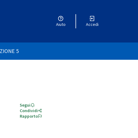
Aiuto
Accedi
utente
ZIONE 5
Segui
Condividi
Rapporto