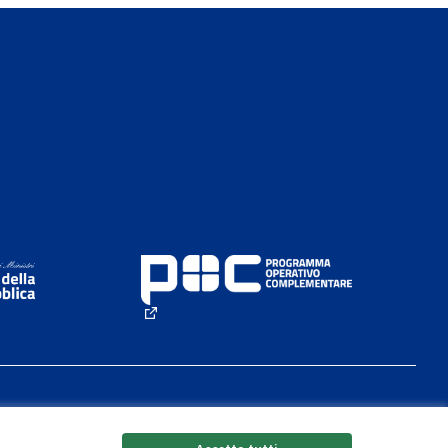
rno)
(Collegamento esterno)