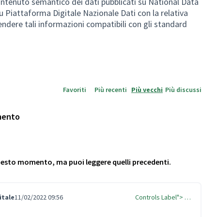
ntenuto semantico dei dati pubblicati su National Data
su Piattaforma Digitale Nazionale Dati con la relativa
ndere tali informazioni compatibili con gli standard
Favoriti
Più recenti
Più vecchi
Più discussi
mento
questo momento, ma puoi leggere quelli precedenti.
itale
11/02/2022 09:56
Controls Label"> …