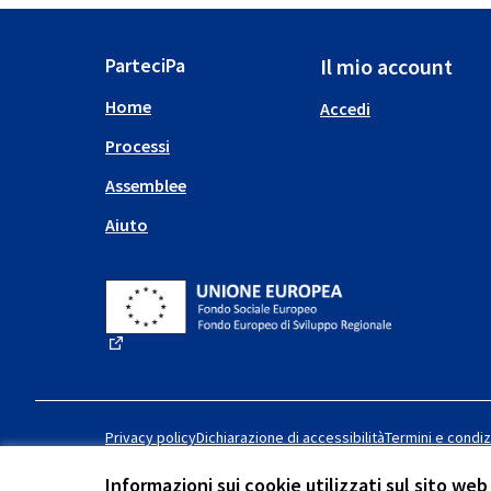
ParteciPa
Il mio account
Home
Accedi
Processi
Assemblee
Aiuto
(Collegamento esterno)
Privacy policy
Dichiarazione di accessibilità
Termini e condiz
Informazioni sui cookie utilizzati sul sito web