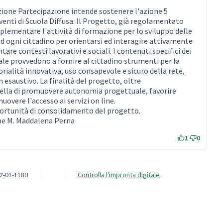
zione Partecipazione intende sostenere l'azione 5
venti di Scuola Diffusa. Il Progetto, già regolamentato
lementare l'attività di formazione per lo sviluppo delle
ad ogni cittadino per orientarsi ed interagire attivamente
ntare contesti lavorativi e sociali. I contenuti specifici dei
ale provvedono a fornire al cittadino strumenti per la
ialità innovativa, uso consapevole e sicuro della rete,
n esaustivo. La finalità del progetto, oltre
quella di promuovere autonomia progettuale, favorire
overe l'accesso ai servizi on line.
portunità di consolidamento del progetto.
ne M. Maddalena Perna
1
0
2-01-1180
Controlla l'impronta digitale