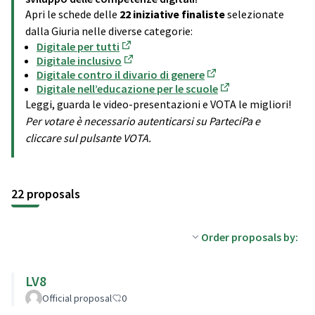
Apri le schede delle
22 iniziative finaliste
selezionate
dalla Giuria nelle diverse categorie:
Digitale per tutti
(Opens in new tab)
Digitale inclusivo
(Opens in new tab)
Digitale contro il divario di genere
(Opens in new tab)
Digitale nell’educazione per le scuole
(Opens in new tab)
Leggi, guarda le video-presentazioni e VOTA le migliori!
Per votare è necessario autenticarsi su ParteciPa e
cliccare sul pulsante VOTA.
22 proposals
Order proposals by:
LV8
Official proposal
0