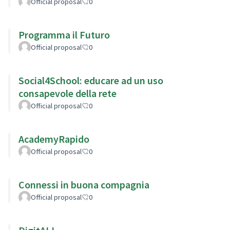
problematico di Internet
Official proposal
0
Programma il Futuro
Official proposal
0
Social4School: educare ad un uso
consapevole della rete
Official proposal
0
AcademyRapido
Official proposal
0
Connessi in buona compagnia
Official proposal
0