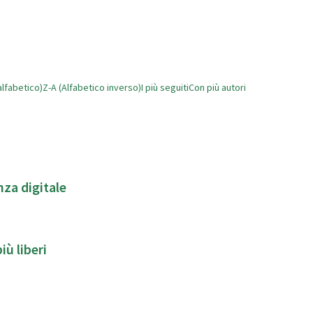
alfabetico)
Z-A (Alfabetico inverso)
I più seguiti
Con più autori
nza digitale
iù liberi