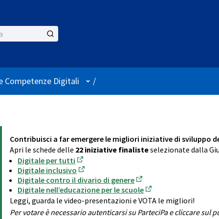
Menù utente
le Competenze Digitali
/
Contribuisci a far emergere le migliori iniziative di sviluppo 
Apri le schede delle
22 iniziative finaliste
selezionate dalla Giu
Digitale per tutti
(Apre in una nuova scheda)
Digitale inclusivo
(Apre in una nuova scheda)
Digitale contro il divario di genere
(Apre in una nuova sche
Digitale nell’educazione per le scuole
(Apre in una nuova sc
Leggi, guarda le video-presentazioni e VOTA le migliori!
Per votare è necessario autenticarsi su ParteciPa e cliccare sul 