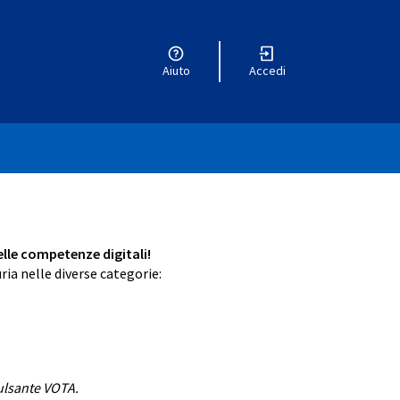
Aiuto
Accedi
delle competenze digitali!
ria nelle diverse categorie:
da)
heda)
pulsante VOTA.