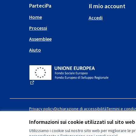
ParteciPa
Il mio account
Home
Accedi
Processi
Assemblee
Aiuto
(Collegamento esterno)
Privacy policy
Dichiarazione di accessibilità
Termini e condiz
Informazioni sui cookie utilizzati sul sito web
Utilizziamo i cookie sul nostro sito web per migliorare le pr
Licenza Creative Commons
(Collegamento esterno)