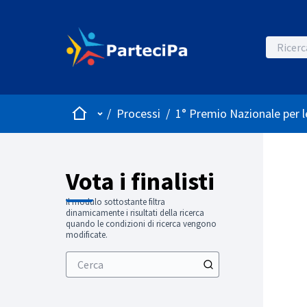
Home
Menù principale
/
Processi
/
1° Premio Nazionale per 
Vota i finalisti
Il modulo sottostante filtra
dinamicamente i risultati della ricerca
quando le condizioni di ricerca vengono
modificate.