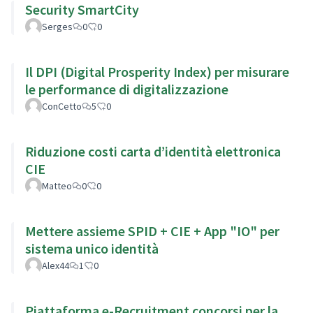
Security SmartCity
Serges
0
0
Il DPI (Digital Prosperity Index) per misurare
le performance di digitalizzazione
ConCetto
5
0
Riduzione costi carta d’identità elettronica
CIE
Matteo
0
0
Mettere assieme SPID + CIE + App "IO" per
sistema unico identità
Alex44
1
0
Piattaforma e-Recruitment concorsi per la