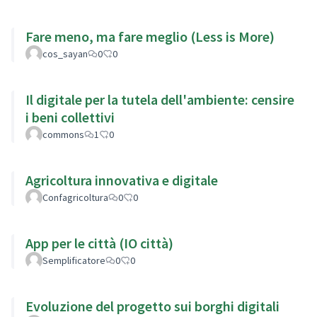
Fare meno, ma fare meglio (Less is More)
cos_sayan
0
0
Il digitale per la tutela dell'ambiente: censire
i beni collettivi
commons
1
0
Agricoltura innovativa e digitale
Confagricoltura
0
0
App per le città (IO città)
Semplificatore
0
0
Evoluzione del progetto sui borghi digitali