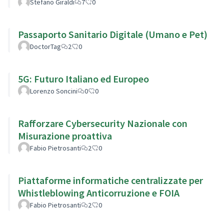
Stefano Giraldi
7
0
Passaporto Sanitario Digitale (Umano e Pet)
DoctorTag
2
0
5G: Futuro Italiano ed Europeo
Lorenzo Soncini
0
0
Rafforzare Cybersecurity Nazionale con
Misurazione proattiva
Fabio Pietrosanti
2
0
Piattaforme informatiche centralizzate per
Whistleblowing Anticorruzione e FOIA
Fabio Pietrosanti
2
0