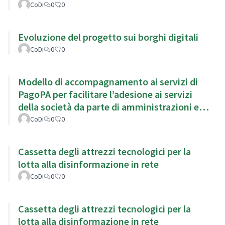
CoDi
0
0
Evoluzione del progetto sui borghi digitali
CoDi
0
0
Modello di accompagnamento ai servizi di
PagoPA per facilitare l’adesione ai servizi
della società da parte di amministrazioni ed
enti locali
CoDi
0
0
Cassetta degli attrezzi tecnologici per la
lotta alla disinformazione in rete
CoDi
0
0
Cassetta degli attrezzi tecnologici per la
lotta alla disinformazione in rete