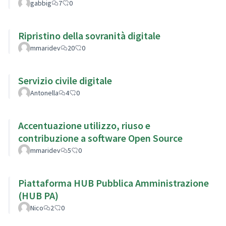
gabbig
7
0
Ripristino della sovranità digitale
mmaridev
20
0
Servizio civile digitale
Antonella
4
0
Accentuazione utilizzo, riuso e
contribuzione a software Open Source
mmaridev
5
0
Piattaforma HUB Pubblica Amministrazione
(HUB PA)
Nico
2
0