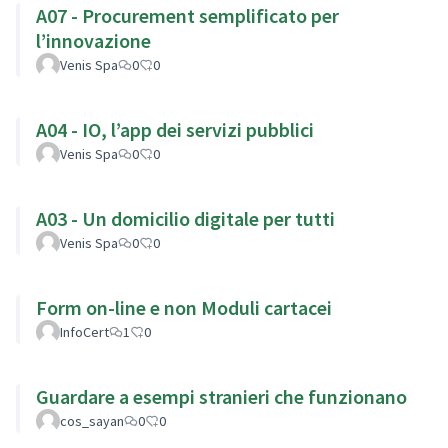
A07 - Procurement semplificato per
l’innovazione
Venis Spa
0
0
A04 - IO, l’app dei servizi pubblici
Venis Spa
0
0
A03 - Un domicilio digitale per tutti
Venis Spa
0
0
Form on-line e non Moduli cartacei
InfoCert
1
0
Guardare a esempi stranieri che funzionano
cos_sayan
0
0