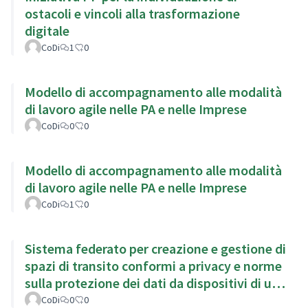
ostacoli e vincoli alla trasformazione
digitale
CoDi
1
0
Modello di accompagnamento alle modalità
di lavoro agile nelle PA e nelle Imprese
CoDi
0
0
Modello di accompagnamento alle modalità
di lavoro agile nelle PA e nelle Imprese
CoDi
1
0
Sistema federato per creazione e gestione di
spazi di transito conformi a privacy e norme
sulla protezione dei dati da dispositivi di uso
personale
CoDi
0
0