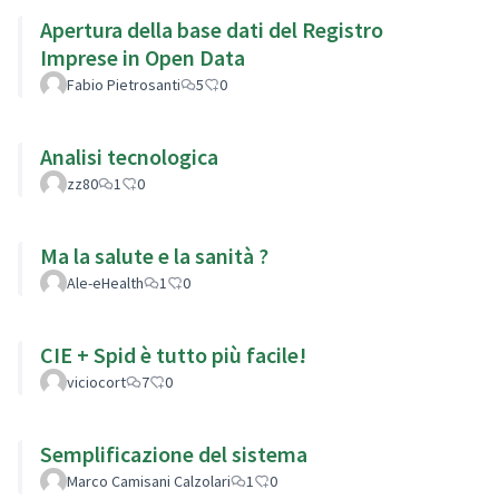
Apertura della base dati del Registro
Imprese in Open Data
Fabio Pietrosanti
5
0
Analisi tecnologica
zz80
1
0
Ma la salute e la sanità ?
Ale-eHealth
1
0
CIE + Spid è tutto più facile!
viciocort
7
0
Semplificazione del sistema
Marco Camisani Calzolari
1
0