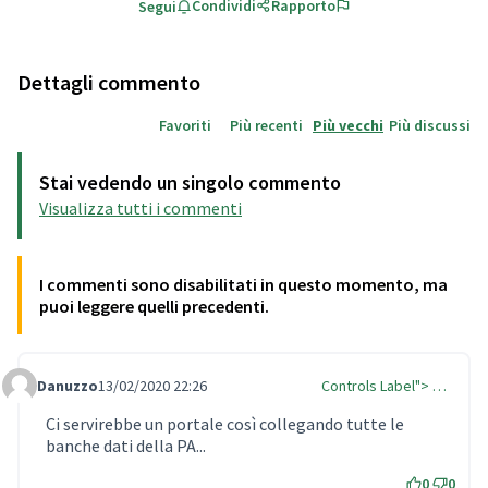
Condividi
Rapporto
Segui
Dettagli commento
Favoriti
Più recenti
Più vecchi
Più discussi
Stai vedendo un singolo commento
Visualizza tutti i commenti
I commenti sono disabilitati in questo momento, ma
puoi leggere quelli precedenti.
Danuzzo
13/02/2020 22:26
Controls Label"> …
Comment Label Reply
Ci servirebbe un portale così collegando tutte le
banche dati della PA...
0
0