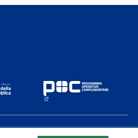
rno)
(Collegamento esterno)