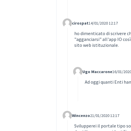
cirospat
14/01/2020 12:17
Comment Label Reply
ho dimenticato di scrivere c
"agganciarsi" all'app IO così 
sito web istituzionale.
Ugo Maccarone
16/01/2020
Comment Label Reply
Ad oggi quanti Enti ha
Wincenzo
21/01/2020 12:17
Comment Label Reply
Svilupperei il portale tipo s