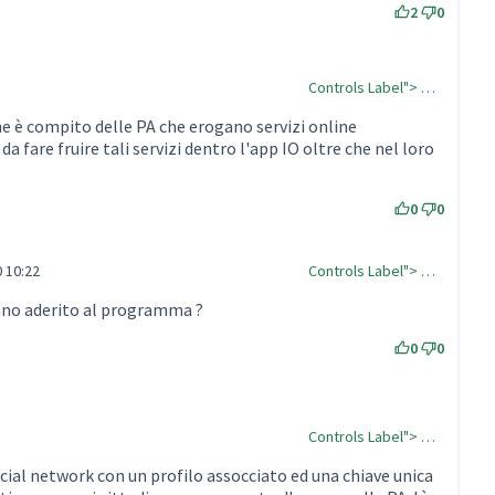
2
0
Controls Label"> …
he è compito delle PA che erogano servizi online
da fare fruire tali servizi dentro l'app IO oltre che nel loro
0
0
 10:22
Controls Label"> …
nno aderito al programma ?
0
0
Controls Label"> …
ocial network con un profilo assocciato ed una chiave unica