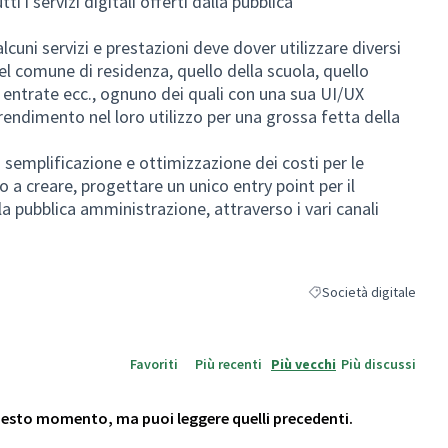
ti i servizi digitali offerti dalla pubblica
lcuni servizi e prestazioni deve dover utilizzare diversi
l comune di residenza, quello della scuola, quello
e entrate ecc., ognuno dei quali con una sua UI/UX
endimento nel loro utilizzo per una grossa fetta della
i semplificazione e ottimizzazione dei costi per le
 a creare, progettare un unico entry point per il
la pubblica amministrazione, attraverso i vari canali
Società digitale
Filtra i risultati per cat
Favoriti
Più recenti
Più vecchi
Più discussi
questo momento, ma puoi leggere quelli precedenti.