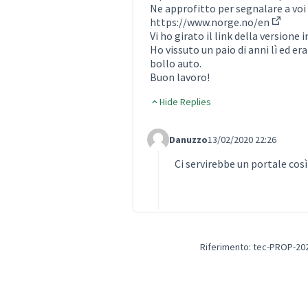
Ne approfitto per segnalare a voi 
https://www.norge.no/en
(Colleg
Vi ho girato il link della versione
Ho vissuto un paio di anni lì ed er
bollo auto.
Buon lavoro!
Hide Replies
Danuzzo
13/02/2020 22:26
Comment Label Reply
Ci servirebbe un portale così
Riferimento: tec-PROP-20