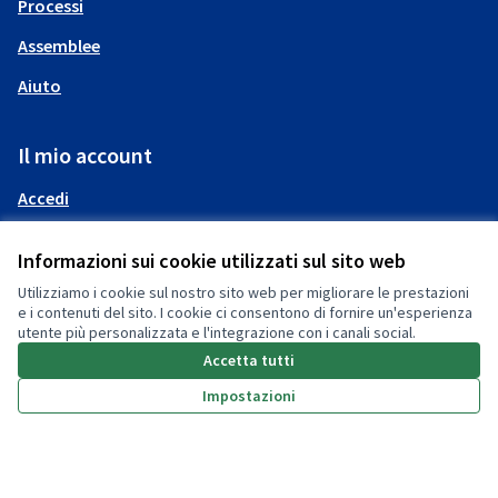
Processi
Assemblee
Aiuto
Il mio account
Accedi
Informazioni sui cookie utilizzati sul sito web
Utilizziamo i cookie sul nostro sito web per migliorare le prestazioni
e i contenuti del sito. I cookie ci consentono di fornire un'esperienza
utente più personalizzata e l'integrazione con i canali social.
(Collegamento esterno)
Accetta tutti
Impostazioni
(Collegamento esterno)
(Collegamento esterno)