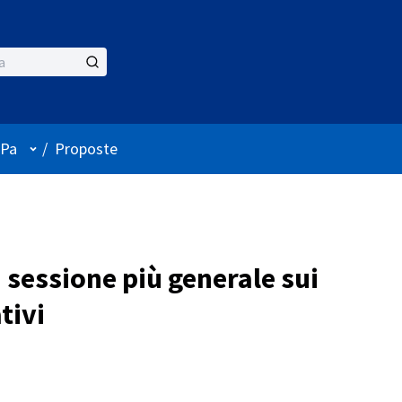
Menù utente
iPa
/
Proposte
 sessione più generale sui
tivi