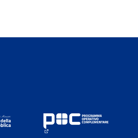
rno)
(Collegamento esterno)