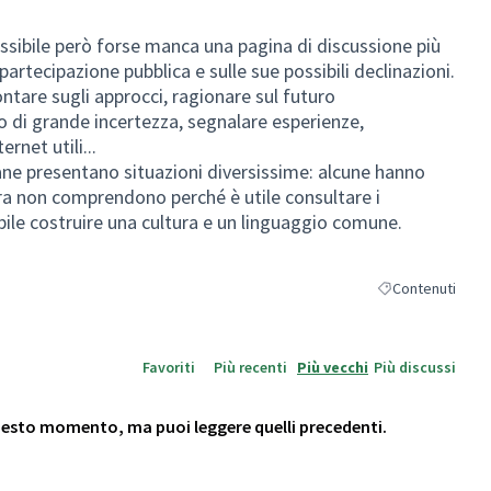
essibile però forse manca una pagina di discussione più
 partecipazione pubblica e sulle sue possibili declinazioni.
ntare sugli approcci, ragionare sul futuro
di grande incertezza, segnalare esperienze,
ernet utili...
ane presentano situazioni diversissime: alcune hanno
ra non comprendono perché è utile consultare i
abile costruire una cultura e un linguaggio comune.
Contenuti
Filtra i risultati 
Favoriti
Più recenti
Più vecchi
Più discussi
questo momento, ma puoi leggere quelli precedenti.