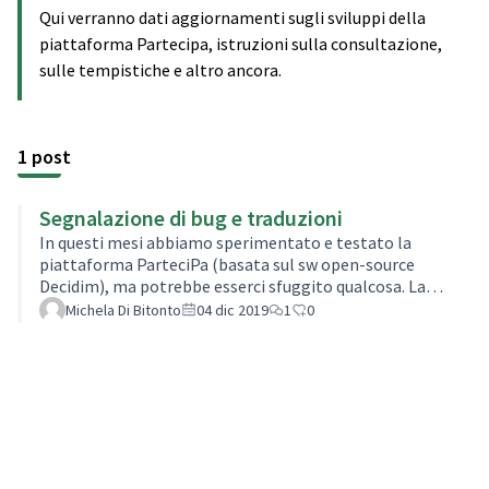
Qui verranno dati aggiornamenti sugli sviluppi della
piattaforma Partecipa, istruzioni sulla consultazione,
sulle tempistiche e altro ancora.
1 post
Segnalazione di bug e traduzioni
In questi mesi abbiamo sperimentato e testato la
piattaforma ParteciPa (basata sul sw open-source
Decidim), ma potrebbe esserci sfuggito qualcosa. La
vera prova del 9, soprattutto in piattaforme
Michela Di Bitonto
04 dic 2019
1
0
partecipative, è quando si sperimenta un vero e proprio
processo.Per questo, in questa fase di sperimentazione,
chiediamo di segnalarci: bug, malfuzionamenti,
traduzioni mancanti o errate...Per piccoli bug o
malfunzionamenti usa la funzione commenti del blog,
per inserire idee e proposte di miglioramento…