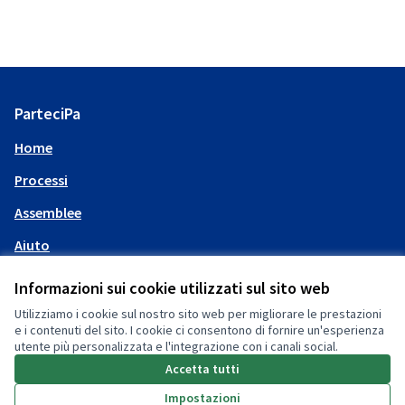
ParteciPa
Home
Processi
Assemblee
Aiuto
Informazioni sui cookie utilizzati sul sito web
Il mio account
Utilizziamo i cookie sul nostro sito web per migliorare le prestazioni
e i contenuti del sito. I cookie ci consentono di fornire un'esperienza
Accedi
utente più personalizzata e l'integrazione con i canali social.
Accetta tutti
Impostazioni