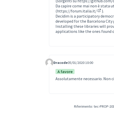
(sorgenti su
https://github.com/
Da capire come mai non è stata ut
(
https://forum.italia.it/
).
(Collega
Decidim is a participatory democr
developed for the Barcelona City 
Installing these libraries will p
applications like the ones found 
Dracode
05/01/2020 10:00
Comment Label
A favore
Assolutamente necessario. Non ci 
Riferimento: tec-PROP-20