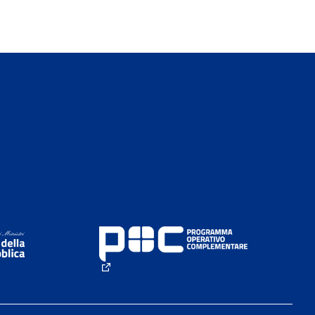
rno)
(Collegamento esterno)