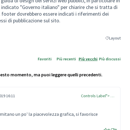
 guida di design dei servizi web pubblici, in particolare in
indicato "Governo italiano" per chiarire che si tratta di
l footer dovrebbero essere indicati i riferimenti dei
ssi di pubblicazione sul sito.
Layout
Filtra i risulta
Favoriti
Più recenti
Più vecchi
Più discussi
questo momento, ma puoi leggere quelli precedenti.
019 16:11
Controls Label"> …
imitano un po' la piacevolezza grafica, si favorisce