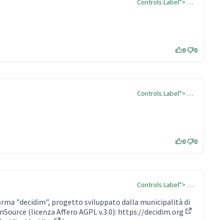
Controls Label"> …
0
0
Controls Label"> …
0
0
Controls Label"> …
forma "decidim", progetto sviluppato dalla municipalità di
nSource (licenza Affero AGPL v.3.0):
https://decidim.org
(Collegam