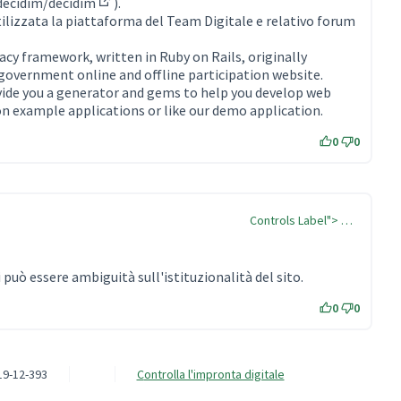
decidim/decidim
).
(Collegamento esterno)
ilizzata la piattaforma del Team Digitale e relativo forum
mento esterno)
acy framework, written in Ruby on Rails, originally
government online and offline participation website.
rovide you a generator and gems to help you develop web
on example applications or like our demo application.
0
0
Controls Label"> …
può essere ambiguità sull'istituzionalità del sito.
0
0
19-12-393
Controlla l'impronta digitale