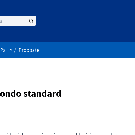
Menù utente
iPa
/
Proposte
econdo standard