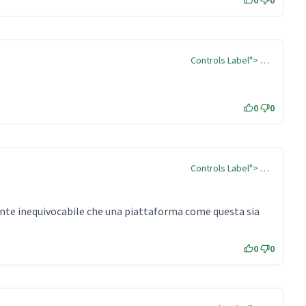
0
0
Controls Label"> …
0
0
Controls Label"> …
te inequivocabile che una piattaforma come questa sia
0
0