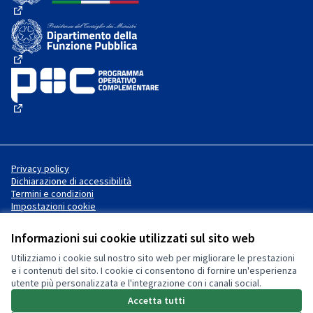
(Collegamento esterno)
(Collegamento esterno)
(Collegamento esterno)
Privacy policy
Dichiarazione di accessibilità
Termini e condizioni
Impostazioni cookie
Informazioni sui cookie utilizzati sul sito web
Utilizziamo i cookie sul nostro sito web per migliorare le prestazioni
Sito web creato con
software
Licenza Creative Commons
(Collegamento esterno)
e i contenuti del sito. I cookie ci consentono di fornire un'esperienza
libero
.
utente più personalizzata e l'integrazione con i canali social.
(Collegamento esterno)
(Collegamento esterno)
Accetta tutti