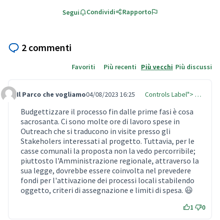
Condividi
Rapporto
Segui
2 commenti
Favoriti
Più recenti
Più vecchi
Più discussi
Il Parco che vogliamo
04/08/2023 16:25
Controls Label"> …
Comment Label
Budgettizzare il processo fin dalle prime fasi è cosa
sacrosanta. Ci sono molte ore di lavoro spese in
Outreach che si traducono in visite presso gli
Stakeholers interessati al progetto. Tuttavia, per le
casse comunali la proposta non la vedo percorribile;
piuttosto l'Amministrazione regionale, attraverso la
sua legge, dovrebbe essere coinvolta nel prevedere
fondi per l'attivazione dei processi locali stabilendo
oggetto, criteri di assegnazione e limiti di spesa. 😃
1
0