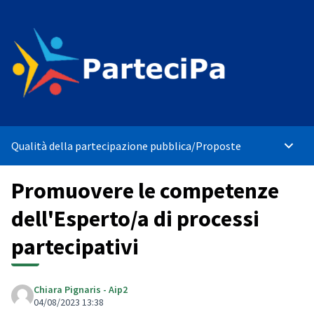
Qualità della partecipazione pubblica
/
Proposte
Menù p
Promuovere le competenze
dell'Esperto/a di processi
partecipativi
Chiara Pignaris - Aip2
04/08/2023 13:38