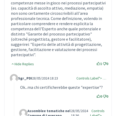
competenze messe in gioco nei processi partecipativi
(es. capacità di ascolto attivo, mediazione, empatia)
non sono certamente circoscrivibili all'area
professionale tecnica. Come definizione, volendo in
particolare comprendere e rendere esplicita la
competenza dell'Esperto anche quale potenziale e
distinto "Garante del processo partecipativo"
(oltreché progettista, gestore e facilitatore),
suggerirei: "Esperto delle attività di progettazione,
gestione, facilitazione e valutazione dei processi
partecipativi".
1
0
Hide Replies
Sgr_PDI
28/05/2024 18:23
Controls Label"> …
Comment Label Reply
Ok...ma chi certificherebbe queste "expertise"?
0
0
Assemblee tematiche nel
28/05/2024
Controls
Comment Label Reply
Comune di Leverano
18:36
Label"> …