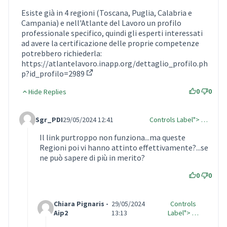
Esiste già in 4 regioni (Toscana, Puglia, Calabria e
Campania) e nell'Atlante del Lavoro un profilo
professionale specifico, quindi gli esperti interessati
ad avere la certificazione delle proprie competenze
potrebbero richiederla:
https://atlantelavoro.inapp.org/dettaglio_profilo.ph
p?id_profilo=2989
(Collegamento esterno)
0
0
Hide Replies
Sgr_PDI
29/05/2024 12:41
Controls Label"> …
Comment Label Reply
Il link purtroppo non funziona...ma queste
Regioni poi vi hanno attinto effettivamente?...se
ne può sapere di più in merito?
0
0
Chiara Pignaris -
29/05/2024
Controls
Comment Label Reply
Aip2
13:13
Label"> …