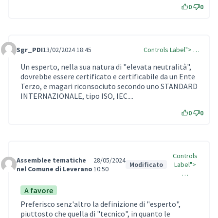
0
0
Sgr_PDI
13/02/2024 18:45
Controls Label"> …
Comment Label
Un esperto, nella sua natura di "elevata neutralità",
dovrebbe essere certificato e certificabile da un Ente
Terzo, e magari riconsociuto secondo uno STANDARD
INTERNAZIONALE, tipo ISO, IEC....
0
0
Controls
Assemblee tematiche
28/05/2024
Modificato
Label">
Comment Label
nel Comune di Leverano
10:50
…
A favore
Preferisco senz'altro la definizione di "esperto",
piuttosto che quella di "tecnico", in quanto le