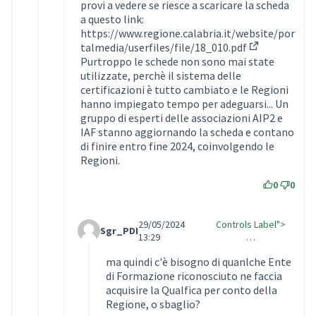
provi a vedere se riesce a scaricare la scheda
a questo link:
https://www.regione.calabria.it/website/por
talmedia/userfiles/file/18_010.pdf
(Collegament
Purtroppo le schede non sono mai state
utilizzate, perchè il sistema delle
certificazioni è tutto cambiato e le Regioni
hanno impiegato tempo per adeguarsi... Un
gruppo di esperti delle associazioni AIP2 e
IAF stanno aggiornando la scheda e contano
di finire entro fine 2024, coinvolgendo le
Regioni.
0
0
29/05/2024
Controls Label">
Sgr_PDI
Comment Label Reply
13:29
…
ma quindi c'è bisogno di quanlche Ente
di Formazione riconosciuto ne faccia
acquisire la Qualfica per conto della
Regione, o sbaglio?