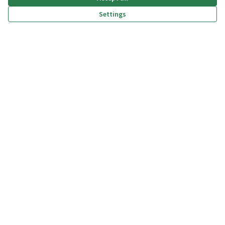
Settings
(External link)
(External link)
(External link)
(External link)
Privacy policy
Dichiarazione di accessibilità
Terms and Conditions
Cookie settings