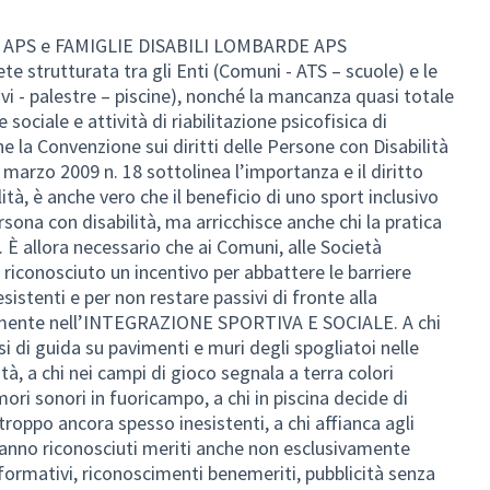
A APS e FAMIGLIE DISABILI LOMBARDE APS
e strutturata tra gli Enti (Comuni - ATS – scuole) e le
ivi - palestre – piscine), nonché la mancanza quasi totale
e sociale e attività di riabilitazione psicofisica di
he la Convenzione sui diritti delle Persone con Disabilità
 marzo 2009 n. 18 sottolinea l’importanza e il diritto
ità, è anche vero che il beneficio di uno sport inclusivo
sona con disabilità, ma arricchisce anche chi la pratica
. È allora necessario che ai Comuni, alle Società
a riconosciuto un incentivo per abbattere le barriere
sistenti e per non restare passivi di fronte alla
etamente nell’INTEGRAZIONE SPORTIVA E SOCIALE. A chi
si di guida su pavimenti e muri degli spogliatoi nelle
tà, a chi nei campi di gioco segnala a terra colori
umori sonori in fuoricampo, a chi in piscina decide di
roppo ancora spesso inesistenti, a chi affianca agli
ro vanno riconosciuti meriti anche non esclusivamente
formativi, riconoscimenti benemeriti, pubblicità senza