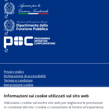
(Collegamento esterno)
(Collegamento esterno)
(Collegamento esterno)
(Collegamento esterno)
Privacy policy
Dichiarazione di accessibilità
Termini e condizioni
Impostazioni cookie
Informazioni sui cookie utilizzati sul sito web
Utilizziamo i cookie sul nostro sito web per migliorare le prestazioni
Sito web creato con
software
Licenza Creative Commons
(Collegamento esterno)
e i contenuti del sito. I cookie ci consentono di fornire un'esperienza
libero
.