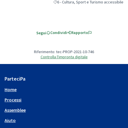
6 - Cultura, Sport e Turismo accessibile
Filtra i risultati per categoria: 6 - Cultura, 
Condividi
Rapporto
Segui
Riferimento: tec-PROP-2021-10-746
Controlla l'impronta digitale
ParteciPa
Home
Processi
Assemblee
Aiuto