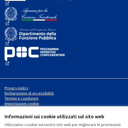
(Collegamento esterno)
(Collegamento esterno)
(Collegamento esterno)
(Collegamento esterno)
Privacy policy
Dichiarazione di accessibilità
Termini e condizioni
Impostazioni cookie
Informazioni sui cookie utilizzati sul sito web
Utilizziamo i cookie sul nostro sito web per migliorare le prestazioni
Sito web creato con
software
Licenza Creative Commons
(Collegamento esterno)