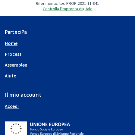
Riferimento: tec-PROP-2021-11-841
Controlla l'impronta digitale
ParteciPa
Home
Processi
Assemblee
Aiuto
Il mio account
Accedi