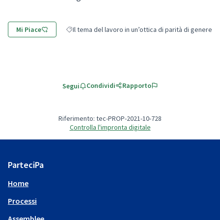
Mi Piace
Il tema del lavoro in un’ottica di parità di genere
Filtra i risultati per categoria: Il tema del lavoro in un
Condividi
Rapporto
Segui
Riferimento: tec-PROP-2021-10-728
Controlla l'impronta digitale
ParteciPa
Home
Processi
Assemblee