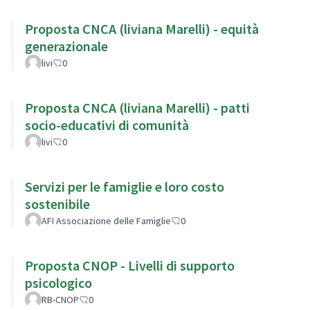
Proposta CNCA (liviana Marelli) - equità
generazionale
livi
0
Proposta CNCA (liviana Marelli) - patti
socio-educativi di comunità
livi
0
Servizi per le famiglie e loro costo
sostenibile
AFI Associazione delle Famiglie
0
Proposta CNOP - Livelli di supporto
psicologico
RB-CNOP
0