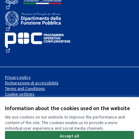
(External link)
(External link)
(External link)
Privacy policy
Dichiarazione di accessibilità
Terms and Conditions
Cookie settings
Information about the cookies used on the website
We use cookies on our website to improve the performance and
Website made with
free software
Creative Commons License
(External link)
content of the site. The cookies enable us to provide a more
.
individual user experience and social media channels.
(External link)
(External link)
Accept all