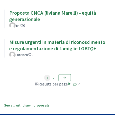
Proposta CNCA (liviana Marelli) - equità
generazionale
livi
0
Misure urgenti in materia di riconoscimento
e regolamentazione di famiglie LGBTQ+
Lorenzo
0
1
2
Results per page:
25
See all withdrawn proposals