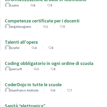
Luana
8
9
Competenze certificate per i docenti
angelasugiano
1
9
Talenti all'opera
kzafer
4
8
Coding obbligatorio in ogni ordine di scuola
piersoft
3
8
CoderDojo in tutte le scuole
Gianfranco Andriola
6
7
Sanità “elettronica”