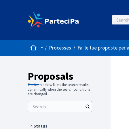
Home
Main menu
/
Processes
/
Fai le tue proposte per 
Proposals
The form below filters the search results
dynamically when the search conditions
are changed.
Status