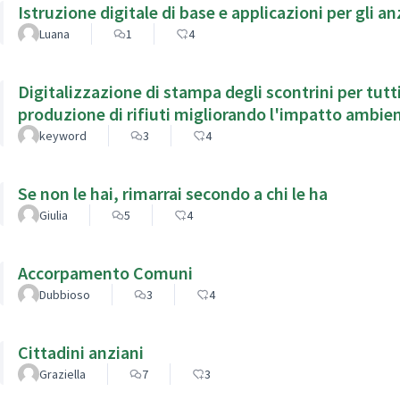
Istruzione digitale di base e applicazioni per gli an
Luana
1
4
Digitalizzazione di stampa degli scontrini per tut
produzione di rifiuti migliorando l'impatto ambie
keyword
3
4
Se non le hai, rimarrai secondo a chi le ha
Giulia
5
4
Accorpamento Comuni
Dubbioso
3
4
Cittadini anziani
Graziella
7
3