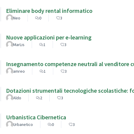
Eliminare body rental informatico
Neo
0
3
Nuove applicazioni per e-learning
MarLis
1
3
Insegnamento competenze neutrali al venditore cult
amreo
1
3
Dotazioni strumentali tecnologiche scolastiche: f
Aldo
2
3
Urbanistica Cibernetica
Urbanetico
0
3