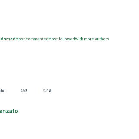
ndorsed
Most commented
Most followed
With more authors
eche
3
18
vanzato