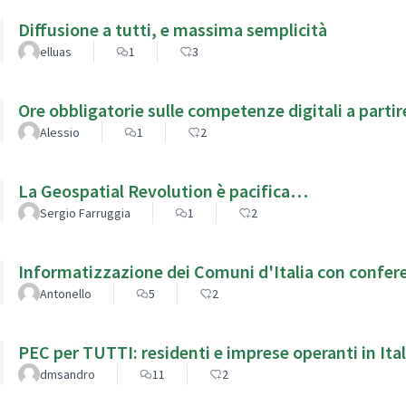
Diffusione a tutti, e massima semplicità
elluas
1
3
Ore obbligatorie sulle competenze digitali a partir
Alessio
1
2
La Geospatial Revolution è pacifica…
Sergio Farruggia
1
2
Informatizzazione dei Comuni d'Italia con confere
Antonello
5
2
PEC per TUTTI: residenti e imprese operanti in Ital
dmsandro
11
2