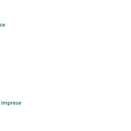
rce
e imprese