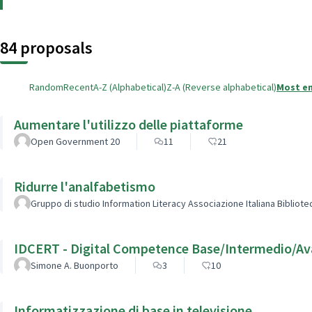
84 proposals
Random
Recent
A-Z (Alphabetical)
Z-A (Reverse alphabetical)
Most e
Aumentare l'utilizzo delle piattaforme
Open Government 20
11
21
Ridurre l'analfabetismo
Gruppo di studio Information Literacy Associazione Italiana Bibliot
IDCERT - Digital Competence Base/Intermedio/A
Simone A. Buonporto
3
10
Informatizzazione di base in televisione