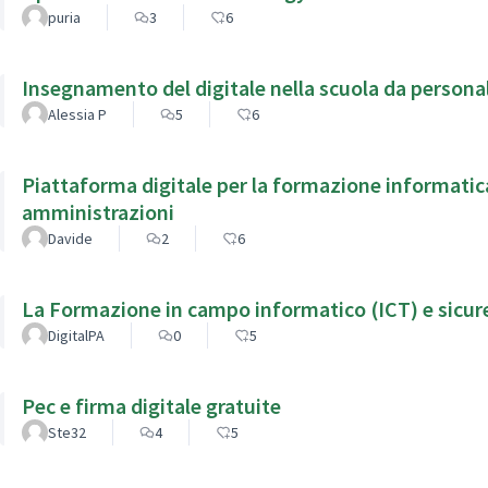
puria
3
6
Insegnamento del digitale nella scuola da person
Alessia P
5
6
Piattaforma digitale per la formazione informatic
amministrazioni
Davide
2
6
La Formazione in campo informatico (ICT) e sicure
DigitalPA
0
5
Pec e firma digitale gratuite
Ste32
4
5