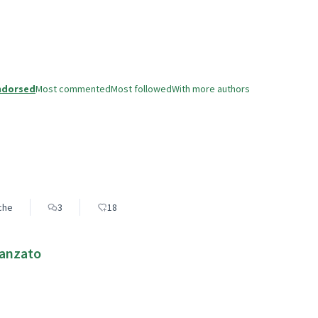
ndorsed
Most commented
Most followed
With more authors
eche
3
18
vanzato