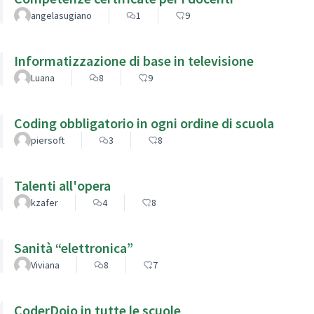
angelasugiano
1
9
Informatizzazione di base in televisione
Luana
8
9
Coding obbligatorio in ogni ordine di scuola
piersoft
3
8
Talenti all'opera
kzafer
4
8
Sanità “elettronica”
Viviana
8
7
CoderDojo in tutte le scuole