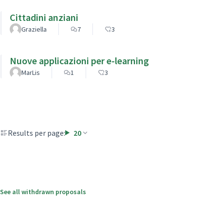
Cittadini anziani
Graziella
7
3
Nuove applicazioni per e-learning
MarLis
1
3
Results per page:
20
See all withdrawn proposals