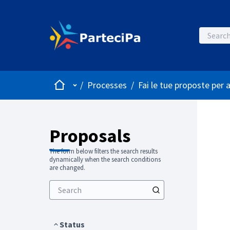
Home
Main menu
/
Processes
/
Fai le tue proposte per 
Proposals
The form below filters the search results
dynamically when the search conditions
are changed.
Status