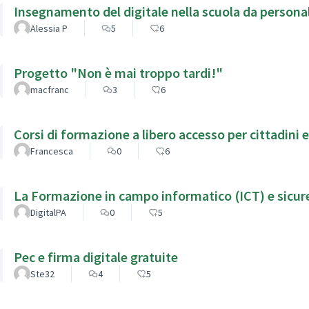
Insegnamento del digitale nella scuola da person
Alessia P
5
6
Progetto "Non è mai troppo tardi!"
macfranc
3
6
Corsi di formazione a libero accesso per cittadini 
Francesca
0
6
La Formazione in campo informatico (ICT) e sicure
DigitalPA
0
5
Pec e firma digitale gratuite
Ste32
4
5