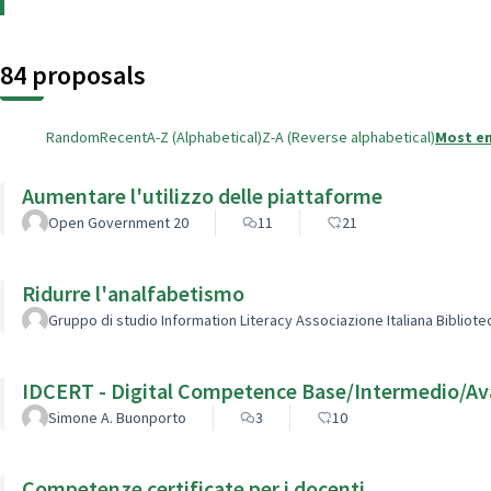
84 proposals
Random
Recent
A-Z (Alphabetical)
Z-A (Reverse alphabetical)
Most e
Aumentare l'utilizzo delle piattaforme
Open Government 20
11
21
Ridurre l'analfabetismo
Gruppo di studio Information Literacy Associazione Italiana Bibliot
IDCERT - Digital Competence Base/Intermedio/A
Simone A. Buonporto
3
10
Competenze certificate per i docenti