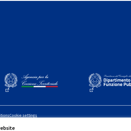
(External link)
(External link)
tions
Cookie settings
website