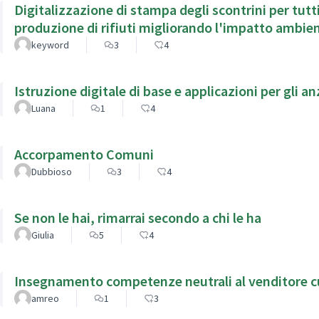
Digitalizzazione di stampa degli scontrini per tut
produzione di rifiuti migliorando l'impatto ambie
keyword
3
4
Istruzione digitale di base e applicazioni per gli an
Luana
1
4
Accorpamento Comuni
Dubbioso
3
4
Se non le hai, rimarrai secondo a chi le ha
Giulia
5
4
Insegnamento competenze neutrali al venditore cult
amreo
1
3