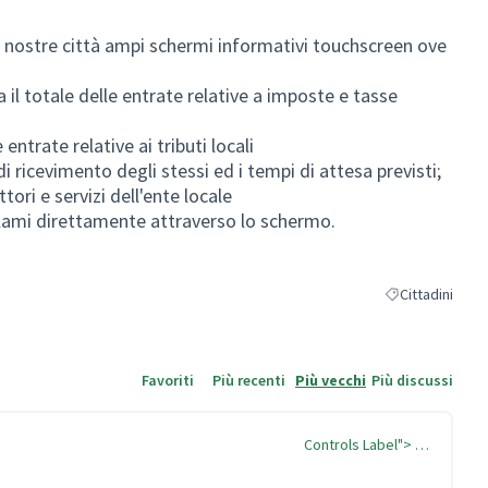
lle nostre città ampi schermi informativi touchscreen ove
 il totale delle entrate relative a imposte e tasse
ntrate relative ai tributi locali
e di ricevimento degli stessi ed i tempi di attesa previsti;
ttori e servizi dell'ente locale
clami direttamente attraverso lo schermo.
Cittadini
Filtra i risultati
Favoriti
Più recenti
Più vecchi
Più discussi
Controls Label"> …