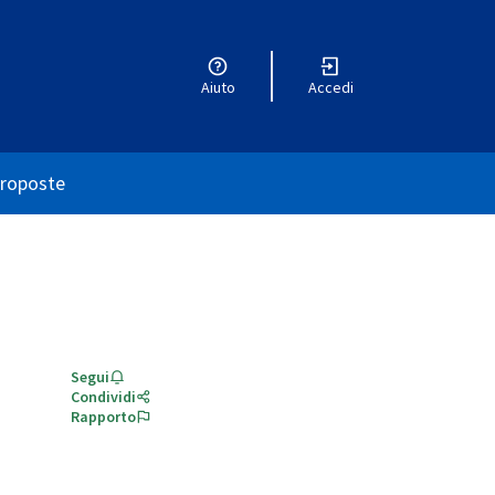
Aiuto
Accedi
utente
roposte
Segui
Condividi
Rapporto