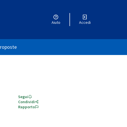
Aiuto
Accedi
utente
roposte
Segui
Condividi
Rapporto