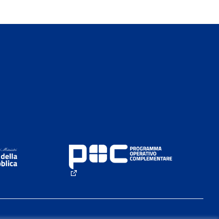
rno)
(Collegamento esterno)