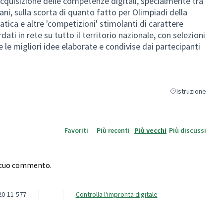
cquisizione delle competenze digitali, specialmente tra
ani, sulla scorta di quanto fatto per Olimpiadi della
ica e altre 'competizioni' stimolanti di carattere
dati in rete su tutto il territorio nazionale, con selezioni
e le migliori idee elaborate e condivise dai partecipanti
Istruzione
Filtra i risultati p
Favoriti
Più recenti
Più vecchi
Più discussi
l tuo commento.
20-11-577
Controlla l'impronta digitale