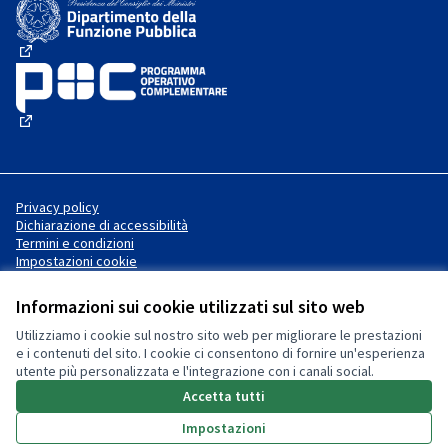
(Collegamento esterno)
(Collegamento esterno)
Privacy policy
Dichiarazione di accessibilità
Termini e condizioni
Impostazioni cookie
Informazioni sui cookie utilizzati sul sito web
Utilizziamo i cookie sul nostro sito web per migliorare le prestazioni
Sito web creato con
software
Licenza Creative Commons
(Collegamento esterno)
e i contenuti del sito. I cookie ci consentono di fornire un'esperienza
libero
.
utente più personalizzata e l'integrazione con i canali social.
(Collegamento esterno)
(Collegamento esterno)
Accetta tutti
Impostazioni