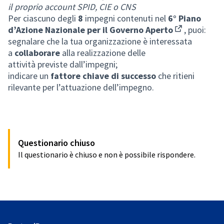
(Apre in 
il proprio account SPID, CIE o CNS
Per ciascuno degli
8
impegni contenuti nel
6° Piano
d’Azione Nazionale per il Governo Aperto
,
puoi:
(Apre in una 
segnalare che la tua organizzazione è interessata
a
collaborare
alla realizzazione delle
attività previste dall’impegni;
indicare un
fattore chiave di successo
che ritieni
rilevante per l’attuazione dell’impegno.
Questionario chiuso
Il questionario è chiuso e non è possibile rispondere.