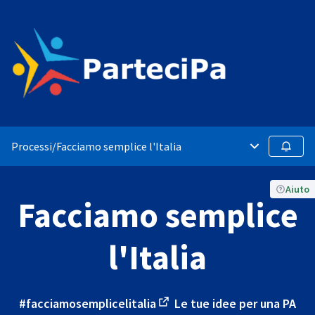
Processi
/
Facciamo semplice l'Italia
Menù principa
Segui
Aiuto
Facciamo semplice
l'Italia
#facciamosemplicelitalia
Le tue idee per una PA