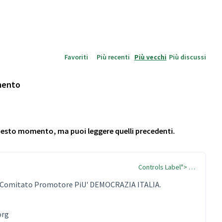
Favoriti
Più recenti
Più vecchi
Più discussi
mento
questo momento, ma puoi leggere quelli precedenti.
Controls Label"> …
 Comitato Promotore PiU' DEMOCRAZIA ITALIA.
org