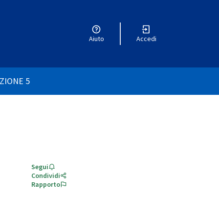
Aiuto
Accedi
utente
ZIONE 5
Segui
Condividi
Rapporto