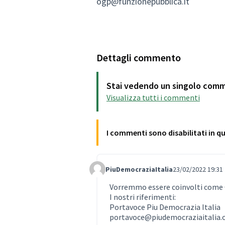
ogp@funzionepubblica.it
Dettagli commento
Stai vedendo un singolo com
Visualizza tutti i commenti
I commenti sono disabilitati in 
PiuDemocraziaItalia
23/02/2022 19:31
Comment Label
Vorremmo essere coinvolti come
I nostri riferimenti:
Portavoce Piu Democrazia Italia
portavoce@piudemocraziaitalia.