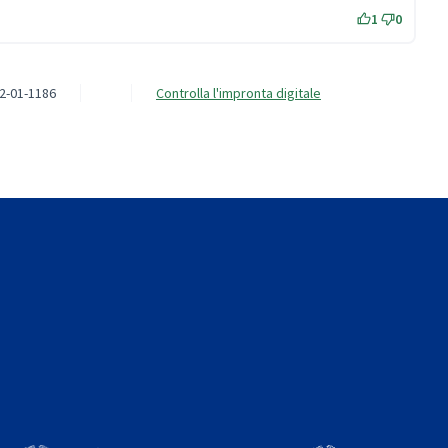
1
0
2-01-1186
Controlla l'impronta digitale