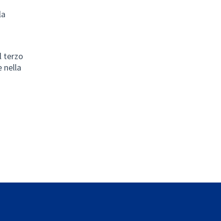
la
Il terzo
 nella