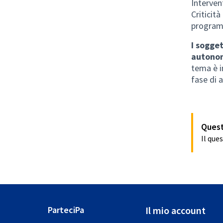
Interven
Criticità
program
I sogge
autonom
tema è i
fase di 
Quest
Il que
ParteciPa
Il mio account