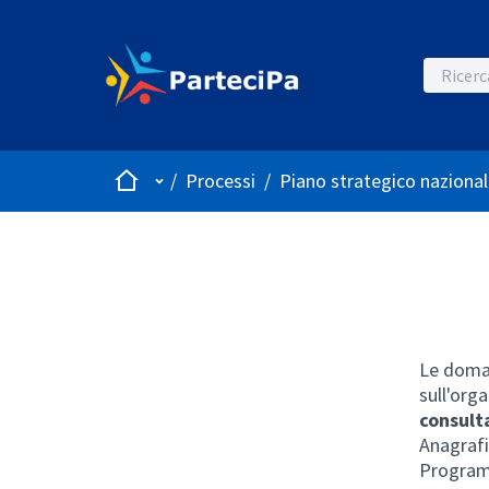
Home
Menù principale
/
Processi
/
Piano strategico nazional
Le doman
sull'org
consult
Anagraf
Progra