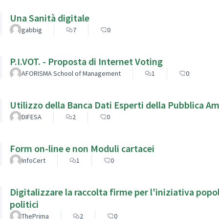
Una Sanità digitale
gabbig
7
0
P.I.VOT. - Proposta di Internet Voting
AFORISMA School of Management
1
0
Utilizzo della Banca Dati Esperti della Pubblica A
DIFESA
2
0
Form on-line e non Moduli cartacei
InfoCert
1
0
Digitalizzare la raccolta firme per l'iniziativa popo
politici
ThePrima
2
0