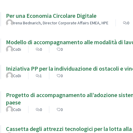
Per una Economia Circolare Digitale
Irena Bednarich, Director Corporate Affairs EMEA, HPE
0
Modello di accompagnamento alle modalità di lavor
CoDi
0
0
Iniziativa PP per la individuazione di ostacoli e vi
CoDi
1
0
Progetto di accompagnamento all’adozione sistemica
paese
CoDi
0
0
Cassetta degli attrezzi tecnologici per la lotta all