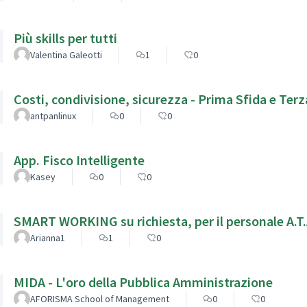
Più skills per tutti
Valentina Galeotti
1
0
Costi, condivisione, sicurezza - Prima Sfida e Terz
antpanlinux
0
0
App. Fisco Intelligente
Kasey
0
0
SMART WORKING su richiesta, per il personale A.T.A.
Arianna1
1
0
MIDA - L'oro della Pubblica Amministrazione
AFORISMA School of Management
0
0