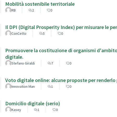
Mobilità sostenibile territoriale
RB
2
0
Il DPI (Digital Prosperity Index) per misurare le p
ConCetto
5
0
Promuovere la costituzione di organismi d'ambito 
digitale.
Stefano Giraldi
7
0
Voto digitale online: alcune proposte per renderlo p
Innovation Man
1
0
Domicilio digitale (serio)
Kasey
1
0