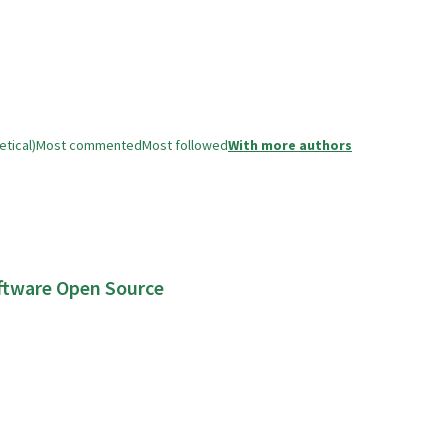
tical)
Most commented
Most followed
With more authors
oftware Open Source