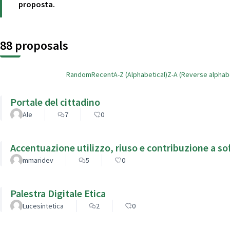
proposta.
88 proposals
Random
Recent
A-Z (Alphabetical)
Z-A (Reverse alphabe
Portale del cittadino
Ale
7
0
Accentuazione utilizzo, riuso e contribuzione a s
mmaridev
5
0
Palestra Digitale Etica
Lucesintetica
2
0