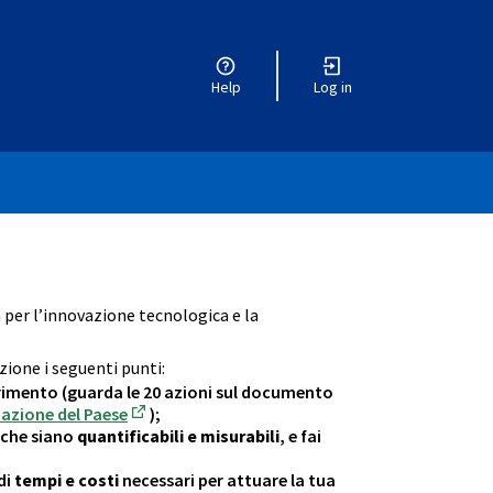
Help
Log in
enu
a per l’innovazione tecnologica e la
zione i seguenti punti:
ferimento (guarda le 20 azioni sul documento
zazione del Paese
);
(External link)
à che siano
quantificabili e misurabili
, e fai
di
tempi e costi
necessari per attuare la tua