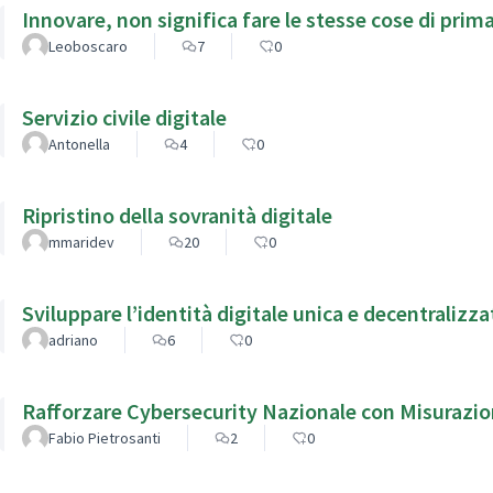
Innovare, non significa fare le stesse cose di pri
Leoboscaro
7
0
Servizio civile digitale
Antonella
4
0
Ripristino della sovranità digitale
mmaridev
20
0
Sviluppare l’identità digitale unica e decentralizz
adriano
6
0
Rafforzare Cybersecurity Nazionale con Misurazio
Fabio Pietrosanti
2
0