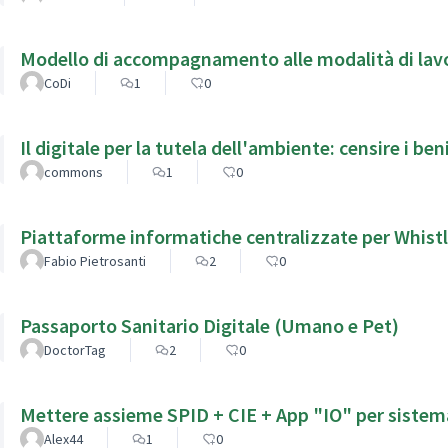
Modello di accompagnamento alle modalità di lavor
CoDi
1
0
Il digitale per la tutela dell'ambiente: censire i beni
commons
1
0
Piattaforme informatiche centralizzate per Whist
Fabio Pietrosanti
2
0
Passaporto Sanitario Digitale (Umano e Pet)
DoctorTag
2
0
Mettere assieme SPID + CIE + App "IO" per sistema
Alex44
1
0