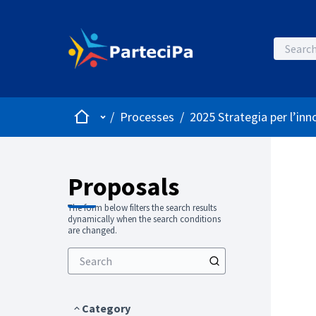
Home
Main menu
/
Processes
/
2025 Strategia per l’inn
Proposals
The form below filters the search results
dynamically when the search conditions
are changed.
Category