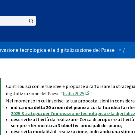
User m
ovazione tecnologica e la digitalizzazione del Paese
/
Contribuisci con le tue idee e proposte a rafforzare la strategi
digitalizzazione del Paese “
Italia 2025
”.
(External link)
Nel momento in cui inserisci la tua proposta, tieni in considera
indica
una della 20 azioni del piano
a cui la tua idea fa ri
2025 Strategia per l’innovazione tecnologica e la digitaliz
descrivi le attività da realizzare. Cerca di proporre attivit
sempre riferimento ai 3 obiettivi principali del piano;
descrivi la modalità di realizzazione, indicando una stima 