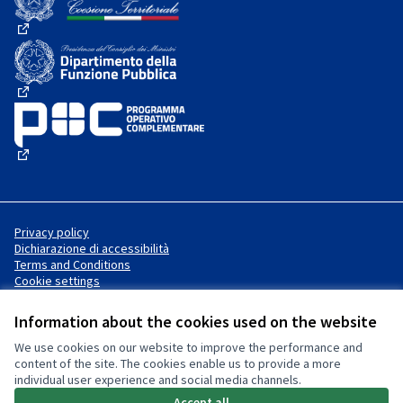
(External link)
(External link)
(External link)
Privacy policy
Dichiarazione di accessibilità
Terms and Conditions
Cookie settings
Information about the cookies used on the website
We use cookies on our website to improve the performance and
Website made with
free software
Creative Commons License
(External link)
content of the site. The cookies enable us to provide a more
.
individual user experience and social media channels.
(External link)
(External link)
Accept all