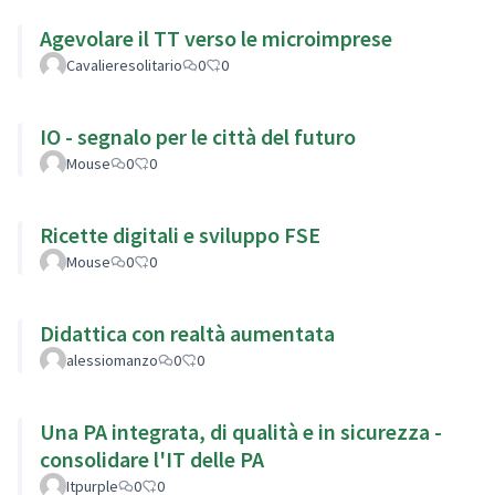
Agevolare il TT verso le microimprese
Cavalieresolitario
0
0
IO - segnalo per le città del futuro
Mouse
0
0
Ricette digitali e sviluppo FSE
Mouse
0
0
Didattica con realtà aumentata
alessiomanzo
0
0
Una PA integrata, di qualità e in sicurezza -
consolidare l'IT delle PA
Itpurple
0
0