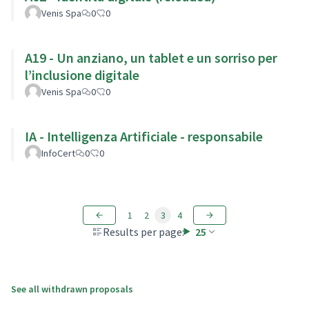
Venis Spa
0
0
A19 - Un anziano, un tablet e un sorriso per
l’inclusione digitale
Venis Spa
0
0
IA - Intelligenza Artificiale - responsabile
InfoCert
0
0
1
2
3
4
Results per page:
25
See all withdrawn proposals