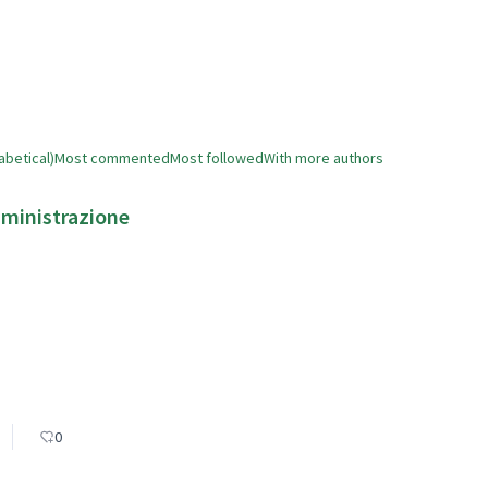
abetical)
Most commented
Most followed
With more authors
mministrazione
0