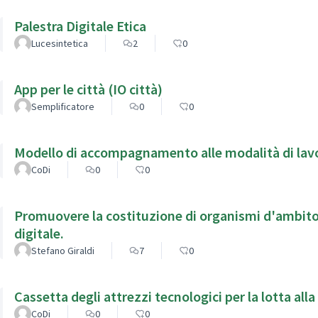
Palestra Digitale Etica
Lucesintetica
2
0
App per le città (IO città)
Semplificatore
0
0
Modello di accompagnamento alle modalità di lavor
CoDi
0
0
Promuovere la costituzione di organismi d'ambito 
digitale.
Stefano Giraldi
7
0
Cassetta degli attrezzi tecnologici per la lotta all
CoDi
0
0