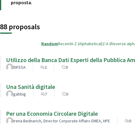
proposta.
88 proposals
Random
Recent
A-Z (Alphabetical)
Z-A (Reverse alph
Utilizzo della Banca Dati Esperti della Pubblica A
DIFESA
2
0
Una Sanità digitale
gabbig
7
0
Per una Economia Circolare Digitale
Irena Bednarich, Director Corporate Affairs EMEA, HPE
0