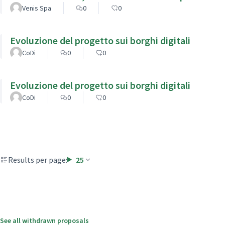
Venis Spa
0
0
Evoluzione del progetto sui borghi digitali
CoDi
0
0
Evoluzione del progetto sui borghi digitali
CoDi
0
0
Results per page:
25
See all withdrawn proposals