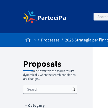
Home
Main menu
/
Processes
/
2025 Strategia per l’inn
Proposals
The form below filters the search results
dynamically when the search conditions
are changed.
Category