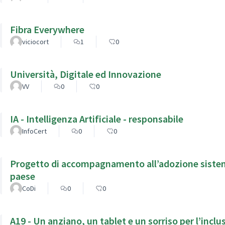
Fibra Everywhere
viciocort
1
0
Università, Digitale ed Innovazione
VV
0
0
IA - Intelligenza Artificiale - responsabile
InfoCert
0
0
Progetto di accompagnamento all’adozione sistemica
paese
CoDi
0
0
A19 - Un anziano, un tablet e un sorriso per l’inclu