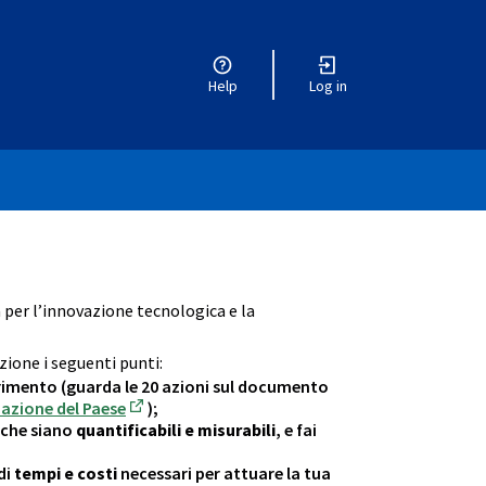
Help
Log in
enu
a per l’innovazione tecnologica e la
zione i seguenti punti:
ferimento (guarda le 20 azioni sul documento
zazione del Paese
);
(External link)
à che siano
quantificabili e misurabili
, e fai
di
tempi e costi
necessari per attuare la tua