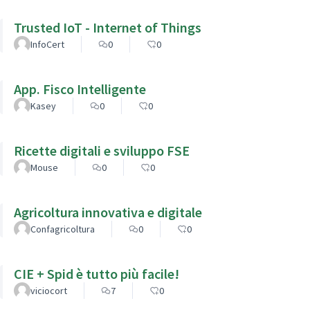
Trusted IoT - Internet of Things
InfoCert
0
0
App. Fisco Intelligente
Kasey
0
0
Ricette digitali e sviluppo FSE
Mouse
0
0
Agricoltura innovativa e digitale
Confagricoltura
0
0
CIE + Spid è tutto più facile!
viciocort
7
0