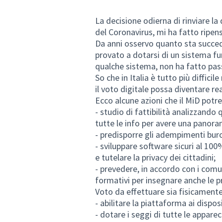
La decisione odierna di rinviare la
del Coronavirus, mi ha fatto ripens
Da anni osservo quanto sta succe
provato a dotarsi di un sistema fu
qualche sistema, non ha fatto pass
So che in Italia è tutto più diffici
il voto digitale possa diventare rea
Ecco alcune azioni che il MiD potr
- studio di fattibilità analizzando
tutte le info per avere una pano
- predisporre gli adempimenti buro
- sviluppare software sicuri al 100
e tutelare la privacy dei cittadini;
- prevedere, in accordo con i comu
formativi per insegnare anche le 
Voto da effettuare sia fisicamente 
- abilitare la piattaforma ai dispos
- dotare i seggi di tutte le appare