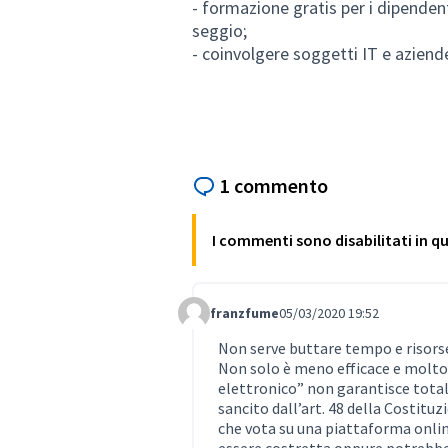
- formazione gratis per i dipendenti
seggio;
- coinvolgere soggetti IT e azien
1 commento
I commenti sono disabilitati in 
franzfume
05/03/2020 19:52
Comment Label
Non serve buttare tempo e risors
Non solo è meno efficace e molto 
elettronico” non garantisce total
sancito dall’art. 48 della Costitu
che vota su una piattaforma online