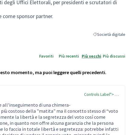
 degli Uffici Elettorali, per presidenti e scrutatori di
de come sponsor partner.
Società digitale
Filtra i risultati per cat
Favoriti
Più recenti
Più vecchi
Più discussi
questo momento, ma puoi leggere quelli precedenti.
Controls Label"> …
e all'inseguimento di una chimera-
più costoso della "matita" ma il concetto stesso di “voto
mente la libertà e la segretezza del voto così come
zione, in quanto non offre alcuna garanzia che la persona
 lo faccia in totale libertà e segretezza: potrebbe infatti