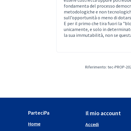
essere costretta oppure potrebbe 
fondamenta del processo democra
metodologiche e non tecnologiche
sull’opportunità o meno di dotarsi
E per il primo che tira fuori la "b
unicamente, e solo in determinate 
la sua immutabilità, non se questa
Riferimento: tec-PROP-20
ParteciPa
Il mio account
Home
Accedi