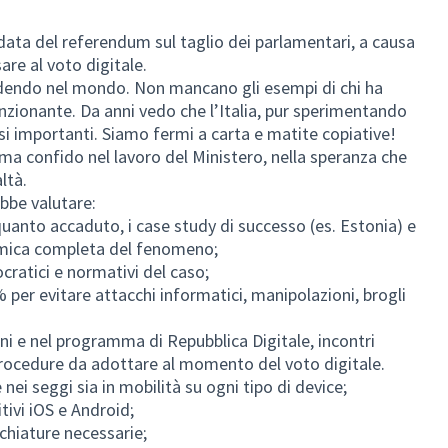
 data del referendum sul taglio dei parlamentari, a causa
are al voto digitale.
dendo nel mondo. Non mancano gli esempi di chi ha
nzionante. Da anni vedo che l’Italia, pur sperimentando
i importanti. Siamo fermi a carta e matite copiative!
le ma confido nel lavoro del Ministero, nella speranza che
ltà.
ebbe valutare:
 quanto accaduto, i case study di successo (es. Estonia) e
ramica completa del fenomeno;
cratici e normativi del caso;
% per evitare attacchi informatici, manipolazioni, brogli
ni e nel programma di Repubblica Digitale, incontri
procedure da adottare al momento del voto digitale.
nei seggi sia in mobilità su ogni tipo di device;
itivi iOS e Android;
cchiature necessarie;