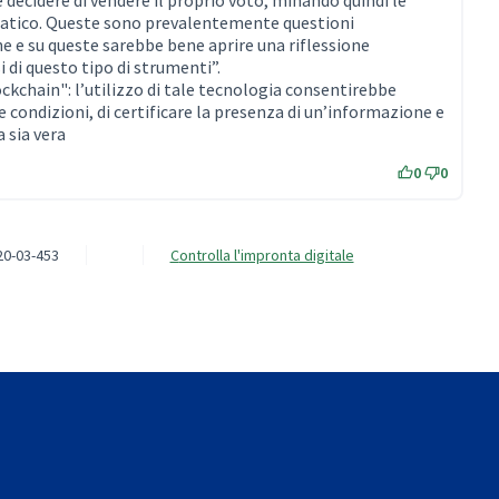
decidere di vendere il proprio voto, minando quindi le
tico. Queste sono prevalentemente questioni
 e su queste sarebbe bene aprire una riflessione
 di questo tipo di strumenti”.
lockchain": l’utilizzo di tale tecnologia consentirebbe
condizioni, di certificare la presenza di un’informazione e
 sia vera
0
0
20-03-453
Controlla l'impronta digitale