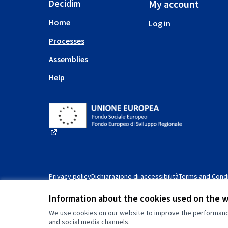
Decidim
My account
Home
Log in
Processes
Assemblies
Help
(External link)
Privacy policy
Dichiarazione di accessibilità
Terms and Condi
Information about the cookies used on the 
We use cookies on our website to improve the performance 
Creative Commons License
(External link)
and social media channels.