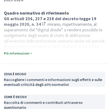
Quadro normativo di riferimento
Gli
articoli 236, 237 e 238 del decreto-legge 19
maggio 2020, n. 34
mirano, rispettivamente, al
(Apre in una nuova scheda)
superamento del “digital divide” a rendere possibile lo
svolgimento degli esami di stato di abilitazione
all’esercizio delle professioni sanitarie anche nei periodi
di emergenza pandemica; l’introduzione di modalità
semplificate per l’accreditamento di scuole di
Più informazioni
specializzazione di accesso riservato ai medici;
consentire a coloro i quali conseguiranno la laurea in
medicina e chirurgia di partecipare alla prova di esame
per l’ammissione dei medici alle scuole di
COSA È DECISO
Raccogliere i commenti e informazioni sugli effetti e sulle
specializzazione di area sanitaria, rilanciare a livello
eventuali criticità degli atti normativi
nazionale l’attività di ricerca;
Gli
articoli 12, 13, 14 e 15, 25 e 26 del decreto-
legge 6 novembre 2021, n. 152
. In particolare,
COME È DECISO
(Apre in una nuova sched
l’articolo 12 mira ad estendere i finanziamenti per
Raccolta di commenti e contributi attraverso
questionario
l’accesso alla formazione superiore di studenti