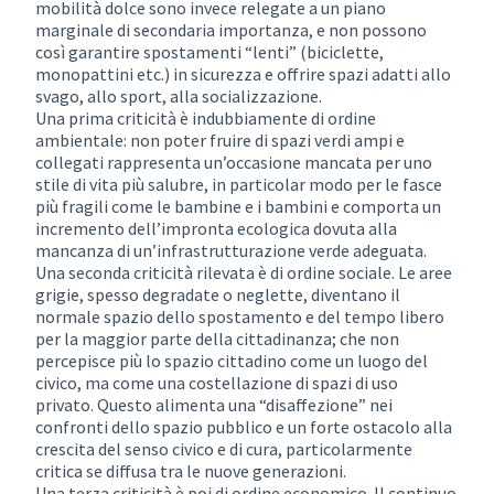
mobilità dolce sono invece relegate a un piano
marginale di secondaria importanza, e non possono
così garantire spostamenti “lenti” (biciclette,
monopattini etc.) in sicurezza e offrire spazi adatti allo
svago, allo sport, alla socializzazione.
Una prima criticità è indubbiamente di ordine
ambientale: non poter fruire di spazi verdi ampi e
collegati rappresenta un’occasione mancata per uno
stile di vita più salubre, in particolar modo per le fasce
più fragili come le bambine e i bambini e comporta un
incremento dell’impronta ecologica dovuta alla
mancanza di un’infrastrutturazione verde adeguata.
Una seconda criticità rilevata è di ordine sociale. Le aree
grigie, spesso degradate o neglette, diventano il
normale spazio dello spostamento e del tempo libero
per la maggior parte della cittadinanza; che non
percepisce più lo spazio cittadino come un luogo del
civico, ma come una costellazione di spazi di uso
privato. Questo alimenta una “disaffezione” nei
confronti dello spazio pubblico e un forte ostacolo alla
crescita del senso civico e di cura, particolarmente
critica se diffusa tra le nuove generazioni.
Una terza criticità è poi di ordine economico. Il continuo