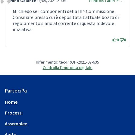
Nino Galante
12/09/2021 21:39
Controls Label"> …
Comment Label
Mi chiedo se i componenti della III^ Commissione
Consiliare presso cui è depositata l'attuale bozza di
regolamento siano al corrente di questa lodevole
iniziativa.
0
0
Riferimento: tec-PROP-2021-07-635
Controlla l'impronta digitale
ParteciPa
Home
Processi
Assemblee
Aiuto