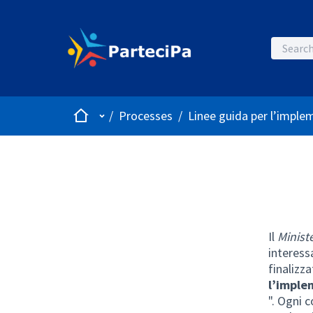
Home
Main menu
/
Processes
/
Linee guida per l’implem
Il
Ministe
interess
finalizz
l’imple
". Ogni 