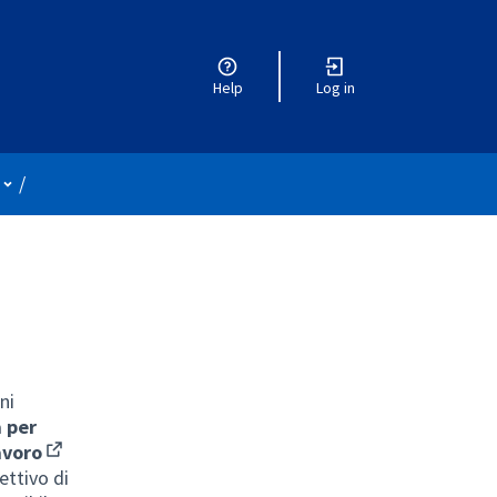
Help
Log in
User menu
/
ni
 per
avoro
(Opens in new tab)
ettivo di