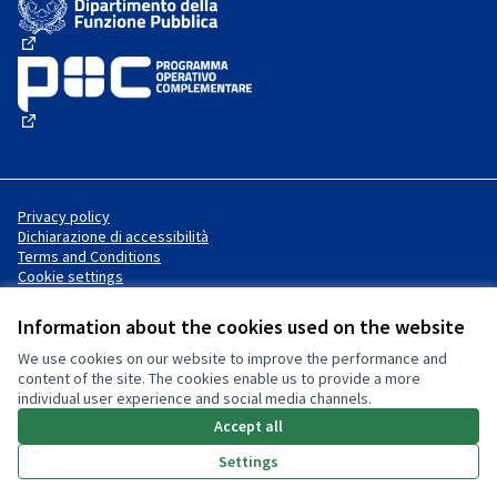
(External link)
(External link)
Privacy policy
Dichiarazione di accessibilità
Terms and Conditions
Cookie settings
Information about the cookies used on the website
We use cookies on our website to improve the performance and
Website made with
free software
Creative Commons License
(External link)
content of the site. The cookies enable us to provide a more
.
individual user experience and social media channels.
(External link)
(External link)
Accept all
Settings