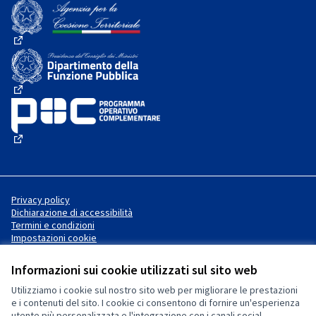
(Collegamento esterno)
(Collegamento esterno)
(Collegamento esterno)
(Collegamento esterno)
Privacy policy
Dichiarazione di accessibilità
Termini e condizioni
Impostazioni cookie
Informazioni sui cookie utilizzati sul sito web
Utilizziamo i cookie sul nostro sito web per migliorare le prestazioni
Sito web creato con
software
Licenza Creative Commons
(Collegamento esterno)
e i contenuti del sito. I cookie ci consentono di fornire un'esperienza
libero
.
utente più personalizzata e l'integrazione con i canali social.
(Collegamento esterno)