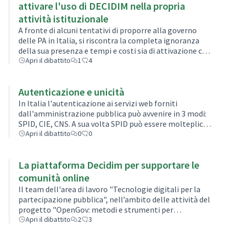
attivare l'uso di DECIDIM nella propria
attività istituzionale
A fronte di alcuni tentativi di proporre alla governo
delle PA in Italia, si riscontra la completa ignoranza
della sua presenza e tempi e costi sia di attivazione che
di assistenza gestionale e manutenzione, ritengo che
Apri il dibattito
1
4
per sia estremament…
Autenticazione e unicità
In Italia l'autenticazione ai servizi web forniti
dall'amministrazione pubblica può avvenire in 3 modi:
SPID, CIE, CNS. A sua volta SPID può essere molteplice,
potendo avere un'identità digitale per ogni gestore. In
Apri il dibattito
0
0
pratica una persona ri…
La piattaforma Decidim per supportare le
comunità online
Il team dell'area di lavoro "Tecnologie digitali per la
partecipazione pubblica", nell’ambito delle attività del
progetto "OpenGov: metodi e strumenti per
l'amministrazione aperta”, ha elaborato, a settembre
Apri il dibattito
2
3