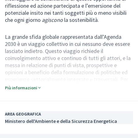
riflessione ed azione partecipata e l’emersione del
potenziale insito nei tanti soggetti più o meno visibili
che ogni giorno
agiscono
la sostenibilità.
La grande sfida globale rappresentata dall’Agenda
2030 è un viaggio collettivo in cui nessuno deve essere
lasciato indietro. Questo viaggio richiede il
coinvolgimento attivo e continuo di tutti gli attori, e la
messa in relazione di punti di vista, prospettive e
opinioni a beneficio della formulazione di politiche ed
esperienze settorialmente integrate e trasversali. Per
rispondere a tale sfida l’Italia si è dotata della
Più informazioni
Strategia Nazionale di Sviluppo Sostenibile
, come
(Collegamento
strumento di coordinamento per l’attuazione
dell’Agenda 2030 a livello nazionale nonché il quadro di
riferimento per i processi di pianificazione,
AREA GEOGRAFICA
Ministero dell'Ambiente e della Sicurezza Energetica
programmazione e valutazione di livello territoriale. A
partire da un disposto normativo le Regioni e i territori,
ai vari livelli, si stanno dotando di quadri strategici