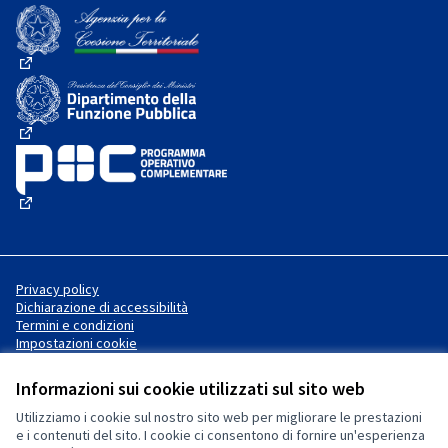
(Collegamento esterno)
(Collegamento esterno)
(Collegamento esterno)
(Collegamento esterno)
Privacy policy
Dichiarazione di accessibilità
Termini e condizioni
Impostazioni cookie
Informazioni sui cookie utilizzati sul sito web
Utilizziamo i cookie sul nostro sito web per migliorare le prestazioni
Sito web creato con
software
Licenza Creative Commons
(Collegamento esterno)
e i contenuti del sito. I cookie ci consentono di fornire un'esperienza
libero
.