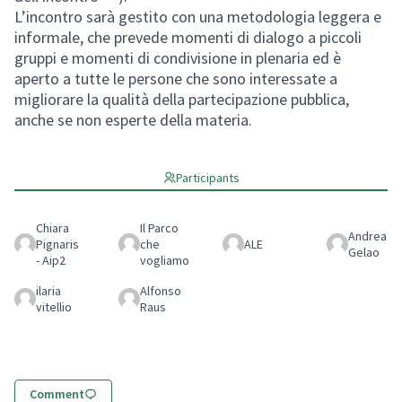
(Opens in new tab)
L’incontro sarà gestito con una metodologia leggera e
informale, che prevede momenti di dialogo a piccoli
gruppi e momenti di condivisione in plenaria ed è
aperto a tutte le persone che sono interessate a
migliorare la qualità della partecipazione pubblica,
anche se non esperte della materia.
Participants
Chiara
Il Parco
Andrea
Pignaris
che
ALE
Gelao
- Aip2
vogliamo
ilaria
Alfonso
vitellio
Raus
Comment