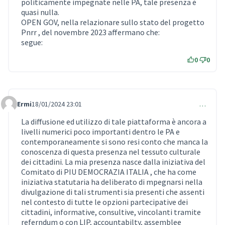
politicamente impegnate nelle PA, tale presenza è
quasi nulla.
OPEN GOV, nella relazionare sullo stato del progetto
Pnrr , del novembre 2023 affermano che:
segue:
0
0
Ermi
18/01/2024 23:01
…
Comment 824
La diffusione ed utilizzo di tale piattaforma è ancora a
livelli numerici poco importanti dentro le PA e
contemporaneamente si sono resi conto che manca la
conoscenza di questa presenza nel tessuto culturale
dei cittadini. La mia presenza nasce dalla iniziativa del
Comitato di PIU DEMOCRAZIA ITALIA , che ha come
iniziativa statutaria ha deliberato di mpegnarsi nella
divulgazione di tali strumenti sia presenti che assenti
nel contesto di tutte le opzioni partecipative dei
cittadini, informative, consultive, vincolanti tramite
referndum o con LIP, accountabilty, assemblee