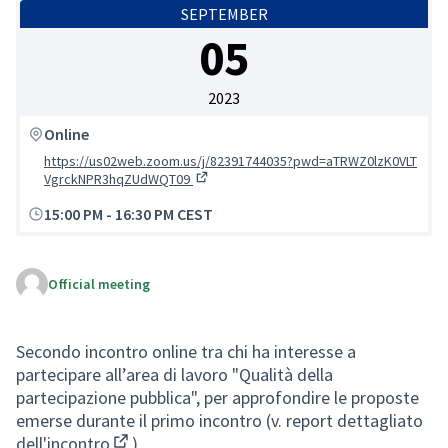
SEPTEMBER
05
2023
Online
https://us02web.zoom.us/j/82391744035?pwd=aTRWZ0lzK0VLT
VgrckNPR3hqZUdWQT09
(External link)
15:00 PM
-
16:30 PM CEST
Official meeting
Secondo incontro online tra chi ha interesse a
partecipare all’area di lavoro "Qualità della
partecipazione pubblica", per approfondire le proposte
emerse durante il primo incontro (v.
report dettagliato
dell'incontro
).