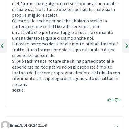
d'ell'uomo che ogni giorno ci sottopone ad una analisi
di quale sia, fra le tante opzioni possibili, quale sia la
propria migliore scelta.
Questo vale anche per noi che abbiamo scelto la
partecipazione collettiva alle decisioni come
un'attività che porta vantaggio a tutta la comunità
umana dentro la quale ci siamo anche noi.
Il nostro percorso decisionale molto probabilmente è
frutto di una formazione sia di tipo culturale o di una
Previous item
Nex
esperienza personale.
Si può facilmente notare che chi ha partecipato alle
esperienze partecipative ad oggi proposte è molto
lontana dall'essere proporzionalmente distribuita con
riferimento alla tipologia della generaltà dei cittadini
italiani.
segue :
0
0
Ermi
18/01/2024 21:59
…
Comment 822