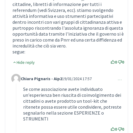
cittadine, libretti di informazione per tutti i
referendum (vedi Svizzera, ecc). stiamo svolgendo
attività informativa e uso strumenti partecipativi
dentro incontri con vari gruppi di cittadinanza attiva e
purtroppo riscontrando l'assoluta ignoranza di questa
opportunità data tramite l'iniziativa che il governo si è
preso in carico come da Pnrr ed una certa diffidenza ed
incredulità che ciò sia vero.
segue:
0
0
Hide reply
Chiara Pignaris - Aip2
19/01/2024 17:57
…
Comment 828 (reply to comment 824)
Se come associazione avete individuato
un'esperienza ben riuscita di coinvolgimento dei
cittadini o avete prodotto un tool-kit che
ritenete possa essere utile condividere, potreste
segnalarlo nella sezione ESPERIENZE o
STRUMENTI
0
0