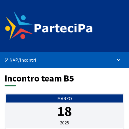
6° NAP
/
Incontri
Menù p
Incontro team B5
MARZO
18
2025