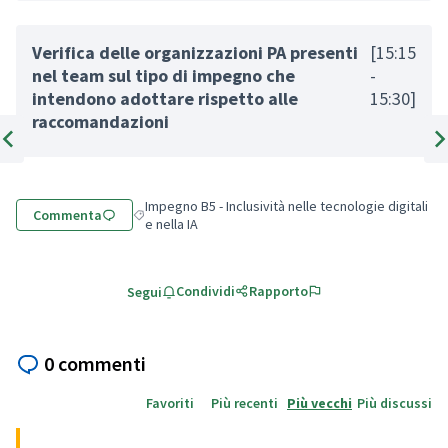
Verifica delle organizzazioni PA presenti
[15:15
nel team sul tipo di impegno che
-
intendono adottare rispetto alle
15:30]
raccomandazioni
Elemento precedente
Ele
Impegno B5 - Inclusività nelle tecnologie digitali
Commenta
Filtra i risultati per categoria: Impegno B5 - Inclusività
e nella IA
Condividi
Rapporto
Segui
0 commenti
Favoriti
Più recenti
Più vecchi
Più discussi