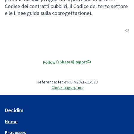
Codice dei contratti pubblici, il Codice del terzo settore
e le Linee guida sulla coprogettazione).
Filte
Share
Report
Follow
Reference: tec-PROP-2021-11-939
Check fingerprint
Decidim
Home
Processes