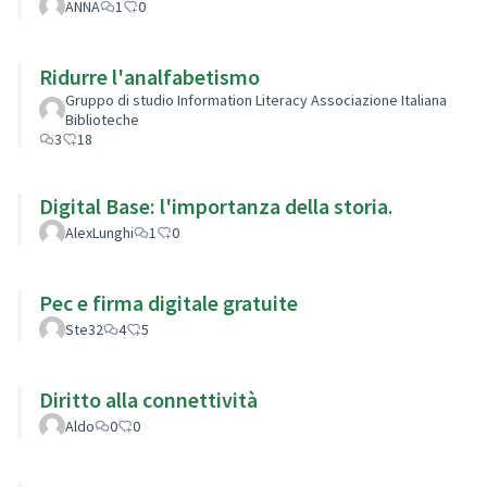
ANNA
1
0
Ridurre l'analfabetismo
Gruppo di studio Information Literacy Associazione Italiana
Biblioteche
3
18
Digital Base: l'importanza della storia.
AlexLunghi
1
0
Pec e firma digitale gratuite
Ste32
4
5
Diritto alla connettività
Aldo
0
0