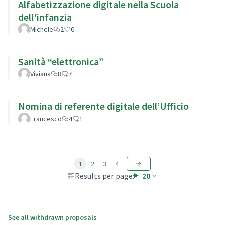
Alfabetizzazione digitale nella Scuola
dell'infanzia
Michele
2
0
Sanità “elettronica”
Viviana
8
7
Nomina di referente digitale dell’Ufficio
Francesco
4
1
1
2
3
4
Results per page:
20
See all withdrawn proposals