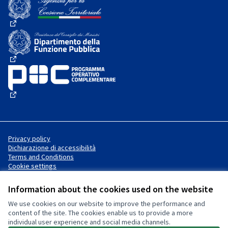
(External link)
(External link)
(External link)
Privacy policy
Dichiarazione di accessibilità
Terms and Conditions
Cookie settings
Information about the cookies used on the website
We use cookies on our website to improve the performance and
Website made with
free software
Creative Commons License
(External link)
content of the site. The cookies enable us to provide a more
.
individual user experience and social media channels.
(External link)