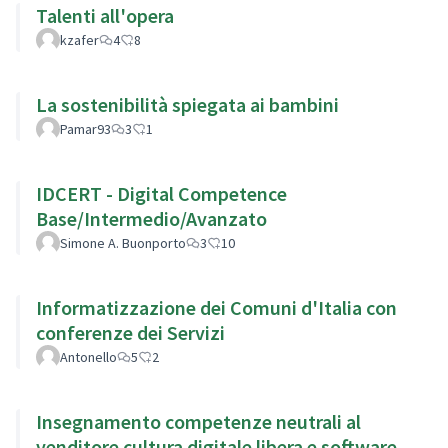
Talenti all'opera
kzafer
4
8
La sostenibilità spiegata ai bambini
Pamar93
3
1
IDCERT - Digital Competence
Base/Intermedio/Avanzato
Simone A. Buonporto
3
10
Informatizzazione dei Comuni d'Italia con
conferenze dei Servizi
Antonello
5
2
Insegnamento competenze neutrali al
venditore cultura digitale libera e software