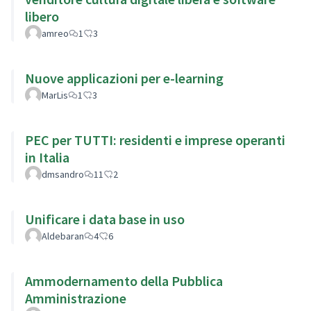
libero
amreo
1
3
Nuove applicazioni per e-learning
MarLis
1
3
PEC per TUTTI: residenti e imprese operanti
in Italia
dmsandro
11
2
Unificare i data base in uso
Aldebaran
4
6
Ammodernamento della Pubblica
Amministrazione