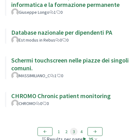
informatica e la formazione permanente
Giuseppe Longo
1
0
Database nazionale per dipendenti PA
Est modus in Rebus
0
0
Schermi touchscreen nelle piazze dei singoli
comuni.
MASSIMILIANO_C
1
0
CHROMO Chronic patient monitoring
CHROMO
0
0
1
2
3
4
Results per page:
25