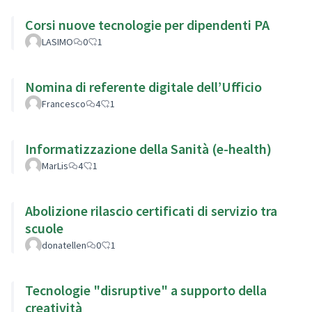
Corsi nuove tecnologie per dipendenti PA
LASIMO
0
1
Nomina di referente digitale dell’Ufficio
Francesco
4
1
Informatizzazione della Sanità (e-health)
MarLis
4
1
Abolizione rilascio certificati di servizio tra
scuole
donatellen
0
1
Tecnologie "disruptive" a supporto della
creatività