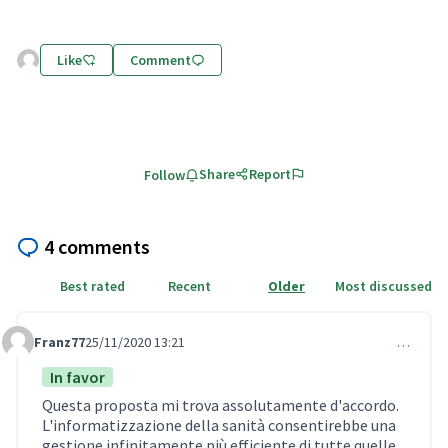
Like
Comment
Share
Report
Follow
4 comments
Best rated
Recent
Older
Most discussed
Franz77
25/11/2020 13:21
…
Comment 364
In favor
Questa proposta mi trova assolutamente d'accordo.
L'informatizzazione della sanità consentirebbe una
gestione infinitamente più efficiente di tutte quelle