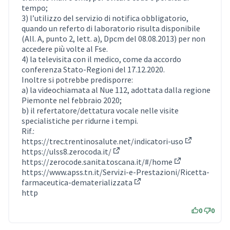
tempo;
3) l’utilizzo del servizio di notifica obbligatorio,
quando un referto di laboratorio risulta disponibile
(All. A, punto 2, lett. a), Dpcm del 08.08.2013) per non
accedere più volte al Fse.
4) la televisita con il medico, come da accordo
conferenza Stato-Regioni del 17.12.2020.
Inoltre si potrebbe predisporre:
a) la videochiamata al Nue 112, adottata dalla regione
Piemonte nel febbraio 2020;
b) il refertatore/dettatura vocale nelle visite
specialistiche per ridurne i tempi.
Rif.:
https://trec.trentinosalute.net/indicatori-uso
(External lin
https://ulss8.zerocoda.it/
(External link)
https://zerocode.sanita.toscana.it/#/home
(External link)
https://www.apss.tn.it/Servizi-e-Prestazioni/Ricetta-
farmaceutica-dematerializzata
(External link)
http
0
0