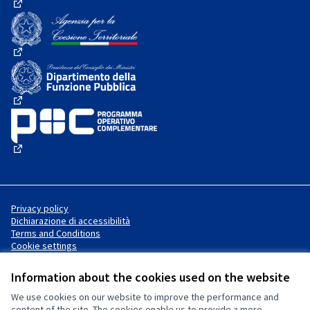
(External link)
(External link)
(External link)
(External link)
Privacy policy
Dichiarazione di accessibilità
Terms and Conditions
Cookie settings
Information about the cookies used on the website
We use cookies on our website to improve the performance and
Website made with
free software
Creative Commons License
(External link)
content of the site. The cookies enable us to provide a more