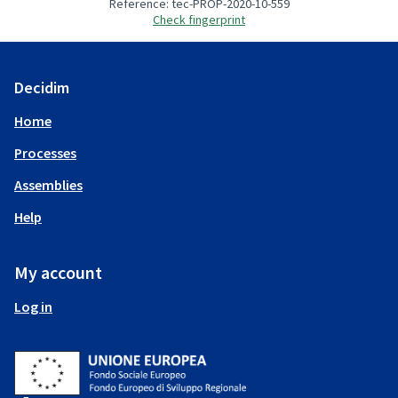
Reference: tec-PROP-2020-10-559
Check fingerprint
Decidim
Home
Processes
Assemblies
Help
My account
Log in