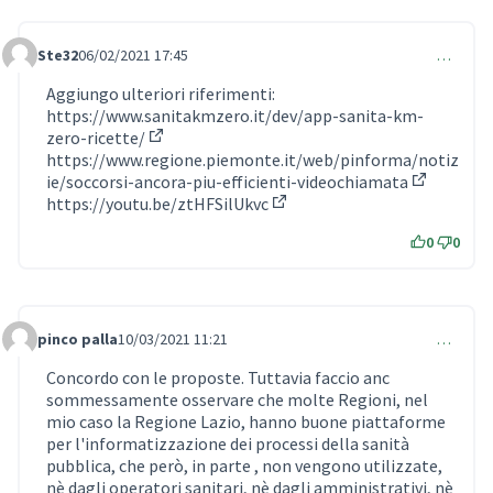
Ste32
06/02/2021 17:45
…
Comment 403
Aggiungo ulteriori riferimenti:
https://www.sanitakmzero.it/dev/app-sanita-km-
zero-ricette/
(External link)
https://www.regione.piemonte.it/web/pinforma/notiz
ie/soccorsi-ancora-piu-efficienti-videochiamata
(External l
https://youtu.be/ztHFSilUkvc
(External link)
0
0
pinco palla
10/03/2021 11:21
…
Comment 411
Concordo con le proposte. Tuttavia faccio anc
sommessamente osservare che molte Regioni, nel
mio caso la Regione Lazio, hanno buone piattaforme
per l'informatizzazione dei processi della sanità
pubblica, che però, in parte , non vengono utilizzate,
nè dagli operatori sanitari, nè dagli amministrativi, nè