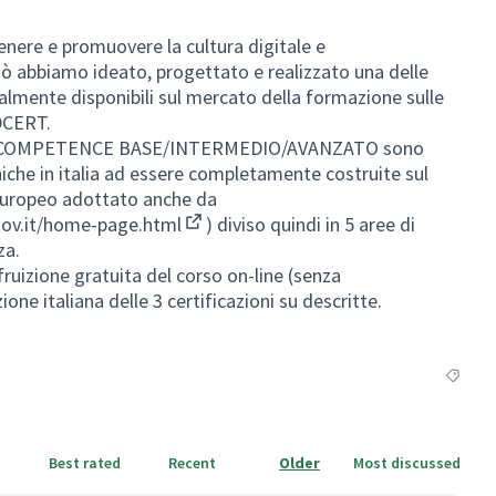
tenere e promuovere la cultura digitale e
iò abbiamo ideato, progettato e realizzato una delle
almente disponibili sul mercato della formazione sulle
IDCERT.
TAL COMPETENCE BASE/INTERMEDIO/AVANZATO sono
iche in italia ad essere completamente costruite sul
uropeo adottato anche da
gov.it/home-page.html
) diviso quindi in 5 aree di
(External link)
za.
fruizione gratuita del corso on-line (senza
ione italiana delle 3 certificazioni su descritte.
Filter r
Best rated
Recent
Older
Most discussed