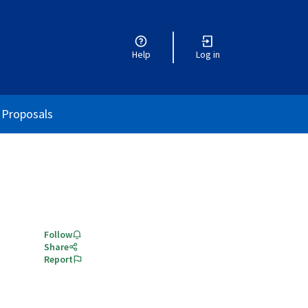
Help
Log in
r menu
Proposals
Follow
Share
Report