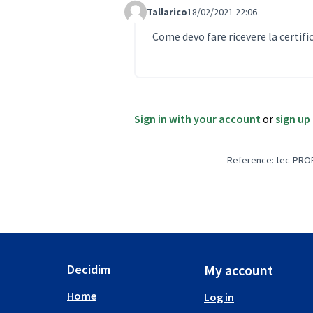
Tallarico
18/02/2021 22:06
Comment 408
Come devo fare ricevere la certif
Sign in with your account
or
sign up
Reference: tec-PRO
Decidim
My account
Home
Log in