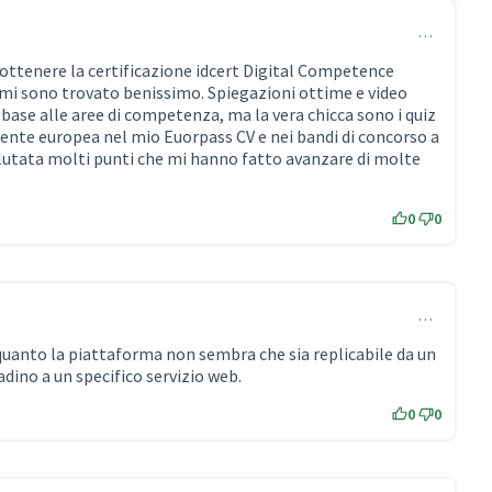
…
 ottenere la certificazione idcert Digital Competence
e mi sono trovato benissimo. Spiegazioni ottime e video
n base alle aree di competenza, ma la vera chicca sono i quiz
atente europea nel mio Euorpass CV e nei bandi di concorso a
lutata molti punti che mi hanno fatto avanzare di molte
0
0
…
uanto la piattaforma non sembra che sia replicabile da un
tadino a un specifico servizio web.
0
0